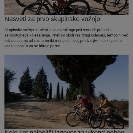
Nasveti za prvo skupinsko vožnjo
Skupinska vožnja s kolesi je za marsikoga prvi resnejši prehod iz
samostojnega kolesarjenja. Prvič so okoli vas drugi kolesarji, tempo ni več
odvisen samo od vas, premiki morajo biti bolj predvidljivi in usklajeni ter
vsaka napaka pa se hitreje pozna.
Kolo kot najboljši izgovor za vikend pobeg