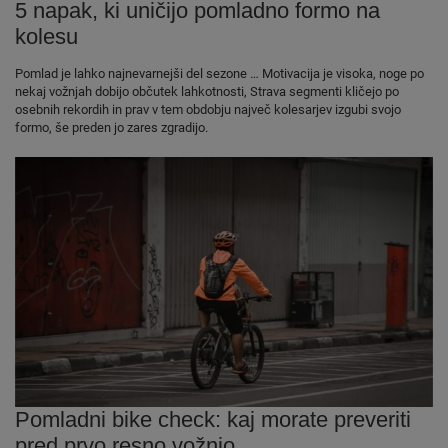
5 napak, ki uničijo pomladno formo na
kolesu
Pomlad je lahko najnevarnejši del sezone … Motivacija je visoka, noge po
nekaj vožnjah dobijo občutek lahkotnosti, Strava segmenti kličejo po
osebnih rekordih in prav v tem obdobju največ kolesarjev izgubi svojo
formo, še preden jo zares zgradijo.
Pomladni bike check: kaj morate preveriti
pred prvo resno vožnjo