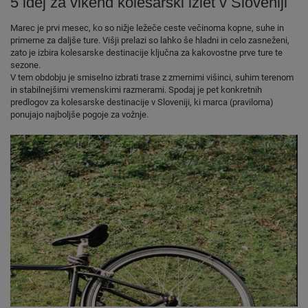
5 idej za vikend kolesarski izlet v Sloveniji
Marec je prvi mesec, ko so nižje ležeče ceste večinoma kopne, suhe in
primerne za daljše ture. Višji prelazi so lahko še hladni in celo zasneženi,
zato je izbira kolesarske destinacije ključna za kakovostne prve ture te
sezone.
V tem obdobju je smiselno izbrati trase z zmernimi višinci, suhim terenom
in stabilnejšimi vremenskimi razmerami. Spodaj je pet konkretnih
predlogov za kolesarske destinacije v Sloveniji, ki marca (praviloma)
ponujajo najboljše pogoje za vožnje.