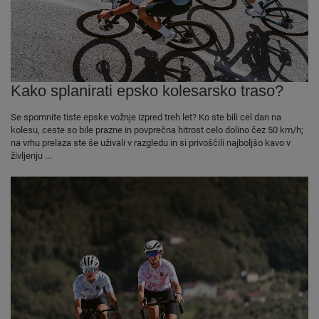
Kako splanirati epsko kolesarsko traso?
Se spomnite tiste epske vožnje izpred treh let? Ko ste bili cel dan na
kolesu, ceste so bile prazne in povprečna hitrost celo dolino čez 50 km/h;
na vrhu prelaza ste še uživali v razgledu in si privoščili najboljšo kavo v
življenju ...