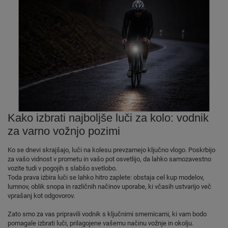
Kako izbrati najboljše luči za kolo: vodnik
za varno vožnjo pozimi
Ko se dnevi skrajšajo, luči na kolesu prevzamejo ključno vlogo. Poskrbijo
za vašo vidnost v prometu in vašo pot osvetlijo, da lahko samozavestno
vozite tudi v pogojih s slabšo svetlobo.
Toda prava izbira luči se lahko hitro zaplete: obstaja cel kup modelov,
lumnov, oblik snopa in različnih načinov uporabe, ki včasih ustvarijo več
vprašanj kot odgovorov.
Zato smo za vas pripravili vodnik s ključnimi smernicami, ki vam bodo
pomagale izbrati luči, prilagojene vašemu načinu vožnje in okolju.