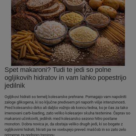
Spet makaroni? Tudi te jedi so polne
ogljikovih hidratov in vam lahko popestrijo
jedilnik
Ogljikovi hidrati so temelj kolesarske prehrane. Pomagajo vam napolniti
zaloge glikogena, ki so ključne predvsem pri naporih višje intenzivnosti.
Pred kolesarsko dirko ali daljšo vožnjo ob koncu tedna, ko je čas za tako
imenovani carb-loading, zato veliko kolesarjev skuha testenine. Čeprav so
makaroni učinkoviti, jedilnik med kolesarsko sezono hitro postane
monoton. Dobra novica je, da obstaja veliko drugih jedi, ki so bogate z
ogljikovimi hidrati, hkrati pa ne vsebujejo preveč maščob in so zato zelo
primerne za podporo treningu.