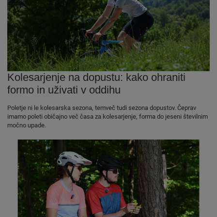
Kolesarjenje na dopustu: kako ohraniti
formo in uživati v oddihu
Poletje ni le kolesarska sezona, temveč tudi sezona dopustov. Čeprav
imamo poleti običajno več časa za kolesarjenje, forma do jeseni številnim
močno upade.