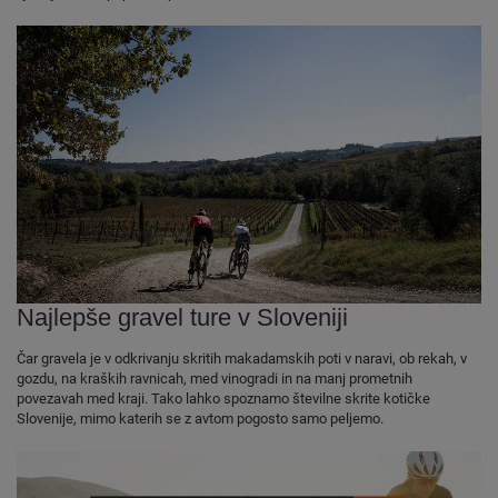
Najlepše gravel ture v Sloveniji
Čar gravela je v odkrivanju skritih makadamskih poti v naravi, ob rekah, v
gozdu, na kraških ravnicah, med vinogradi in na manj prometnih
povezavah med kraji. Tako lahko spoznamo številne skrite kotičke
Slovenije, mimo katerih se z avtom pogosto samo peljemo.