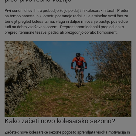
Prvi sončni dnevi hitro prebudijo željo po daljših kolesarskih turah. Preden
pa tempo naraste in kilometri postanejo redni, si je smiselno vzeti čas za
temeljit pregled kolesa. Zima, vlaga in daljše mirovanje pustijo posledice
tudi na dobro vzdrževani opremi. Preprost spomladanski pregled lahko
prepreči tehnične težave, padec ali prezgodnjo obrabo komponent.
Kako začeti novo kolesarsko sezono?
Začetek nove kolesarske sezone pogosto spremljata visoka motivacija in