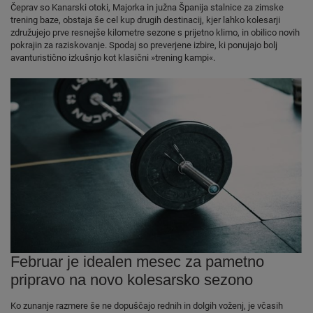
Čeprav so Kanarski otoki, Majorka in južna Španija stalnice za zimske
trening baze, obstaja še cel kup drugih destinacij, kjer lahko kolesarji
združujejo prve resnejše kilometre sezone s prijetno klimo, in obilico novih
pokrajin za raziskovanje. Spodaj so preverjene izbire, ki ponujajo bolj
avanturistično izkušnjo kot klasični »trening kampi«.
Februar je idealen mesec za pametno
pripravo na novo kolesarsko sezono
Ko zunanje razmere še ne dopuščajo rednih in dolgih voženj, je včasih