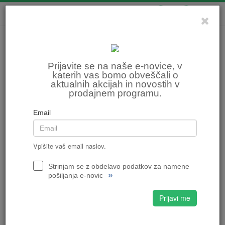
0
0
Prijavite se na naše e-novice, v
katerih vas bomo obveščali o
aktualnih akcijah in novostih v
prodajnem programu.
Email
Vpišite vaš email naslov.
Kako prepeljati kolo na dopust brez
Strinjam se z obdelavo podatkov za namene
»
pošiljanja e-novic
poškodb?
Prijavi me
Dopust s kolesom prinaša več svobode, nove poti in možnost raziskovanja
krajev, ki jih iz avtomobila morda sploh ne bi opazili. Še preden se začne
prva kolesarska tura, pa je treba kolo varno pripeljati do cilja.