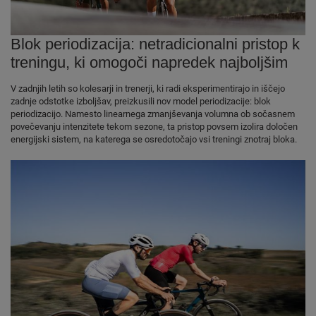
Blok periodizacija: netradicionalni pristop k
treningu, ki omogoči napredek najboljšim
V zadnjih letih so kolesarji in trenerji, ki radi eksperimentirajo in iščejo
zadnje odstotke izboljšav, preizkusili nov model periodizacije: blok
periodizacijo. Namesto linearnega zmanjševanja volumna ob sočasnem
povečevanju intenzitete tekom sezone, ta pristop povsem izolira določen
energijski sistem, na katerega se osredotočajo vsi treningi znotraj bloka.