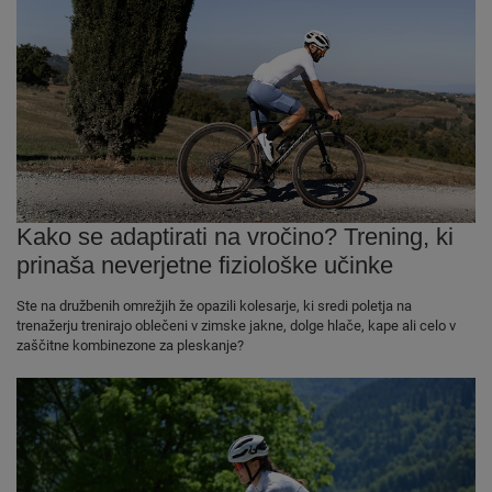
Kako se adaptirati na vročino? Trening, ki
prinaša neverjetne fiziološke učinke
Ste na družbenih omrežjih že opazili kolesarje, ki sredi poletja na
trenažerju trenirajo oblečeni v zimske jakne, dolge hlače, kape ali celo v
zaščitne kombinezone za pleskanje?