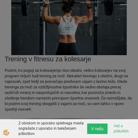
Trening v fitnesu za kolesarje
Pozimi, ko pogoji za kolesarjenje niso idealni, veliko kolesarjev na svoj
program vključi tudi trening za moč. Nekateri trenirajo z utežmi, drugi na
napravah, spet tretji se posvečajo predvsem vajam z lastno težo. Glede
treninga za moč za vzdržljivostne športnike še vedno obstaja precej
različnih mnenj in nasprotujočih si nasvetov, kar povzroča zmedo in
sledenje trendom namesto principom športne znanosti. Če razmišljate, da
bi pozimi svoj trening obogatili z vajami za moč, so vam lahko v oporo
spodnji nasveti.
Z obiskom in uporabo spletnega mesta
Več o
V redu
soglašate z uporabo in beleženjem
piškotkih
piškotkov.