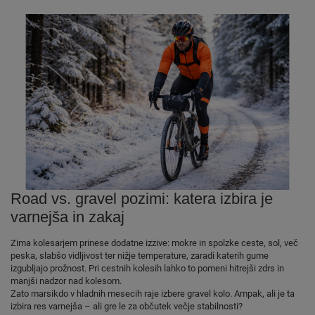
Road vs. gravel pozimi: katera izbira je
varnejša in zakaj
Zima kolesarjem prinese dodatne izzive: mokre in spolzke ceste, sol, več
peska, slabšo vidljivost ter nižje temperature, zaradi katerih gume
izgubljajo prožnost. Pri cestnih kolesih lahko to pomeni hitrejši zdrs in
manjši nadzor nad kolesom.
Zato marsikdo v hladnih mesecih raje izbere gravel kolo. Ampak, ali je ta
izbira res varnejša – ali gre le za občutek večje stabilnosti?