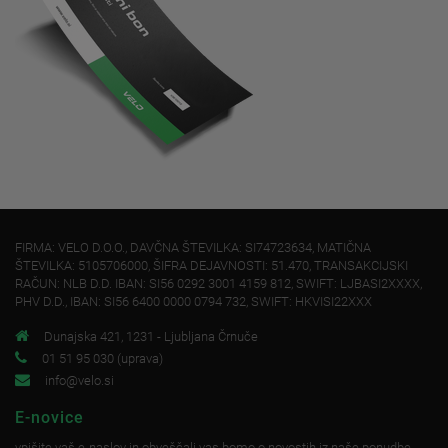
FIRMA: VELO D.O.O., DAVČNA ŠTEVILKA: SI74723634, MATIČNA
ŠTEVILKA: 5105706000, ŠIFRA DEJAVNOSTI: 51.470, TRANSAKCIJSKI
RAČUN: NLB D.D. IBAN: SI56 0292 3001 4159 812, SWIFT: LJBASI2XXXX,
PHV D.D., IBAN: SI56 6400 0000 0794 732, SWIFT: HKVISI22XXX
Dunajska 421, 1231 - Ljubljana Črnuče
01 51 95 030 (uprava)
info@velo.si
E-novice
vpišite vaš e-naslov in obveščali vas bomo o novostih iz naše ponudbe