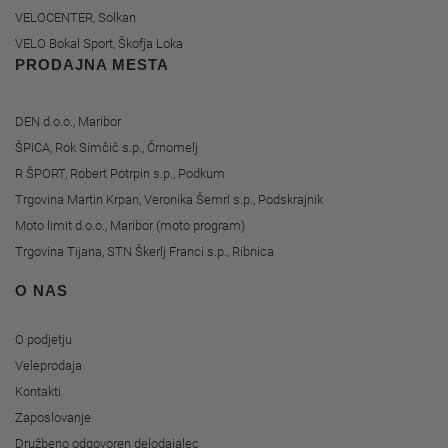
VELOCENTER, Solkan
VELO Bokal Sport, Škofja Loka
PRODAJNA MESTA
DEN d.o.o., Maribor
ŠPICA, Rok Simčič s.p., Črnomelj
R ŠPORT, Robert Potrpin s.p., Podkum
Trgovina Martin Krpan, Veronika Šemrl s.p., Podskrajnik
Moto limit d.o.o., Maribor (moto program)
Trgovina Tijana, STN Škerlj Franci s.p., Ribnica
O NAS
O podjetju
Veleprodaja
Kontakti
Zaposlovanje
Družbeno odgovoren delodajalec