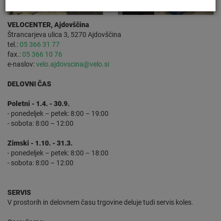
VELOCENTER, Ajdovščina
Štrancarjeva ulica 3, 5270 Ajdovščina
tel.:
05 366 31 77
fax.:
05 366 10 76
e-naslov:
velo.ajdovscina@velo.si
DELOVNI ČAS
Poletni - 1.4. - 30.9.
- ponedeljek – petek: 8:00 – 19:00
- sobota: 8:00 – 12:00
Zimski - 1.10. - 31.3.
- ponedeljek – petek: 8:00 – 18:00
- sobota: 8:00 – 12:00
SERVIS
V prostorih in delovnem času trgovine deluje tudi servis koles.