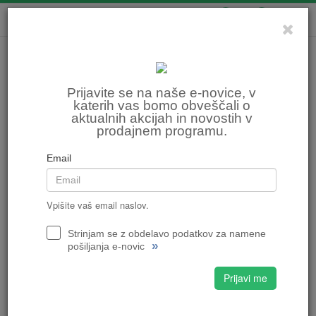
0
0
VELOCENTER,
Ajdovščina
Prijavite se na naše e-novice, v
katerih vas bomo obveščali o
aktualnih akcijah in novostih v
prodajnem programu.
Email
Vpišite vaš email naslov.
Strinjam se z obdelavo podatkov za namene
»
pošiljanja e-novic
Prijavi me