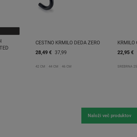
H
CESTNO KRMILO DEDA ZERO
KRMILO 
TED
28,49 €
37,99 €
22,95 €
42 CM
44 CM
46 CM
SREBRNA 25
Naloži več produktov