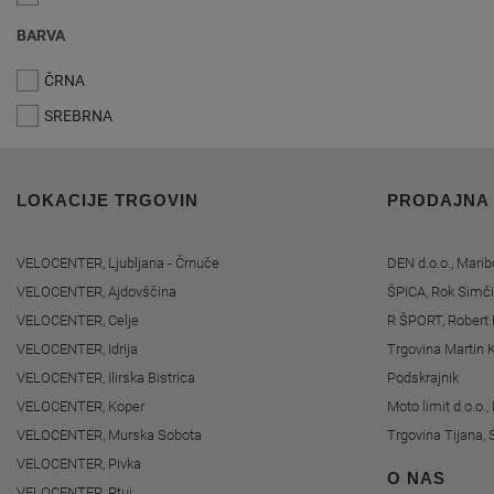
BARVA
ČRNA
SREBRNA
LOKACIJE TRGOVIN
PRODAJNA
VELOCENTER, Ljubljana - Črnuče
DEN d.o.o., Marib
VELOCENTER, Ajdovščina
ŠPICA, Rok Simči
VELOCENTER, Celje
R ŠPORT, Robert 
VELOCENTER, Idrija
Trgovina Martin K
VELOCENTER, Ilirska Bistrica
Podskrajnik
VELOCENTER, Koper
Moto limit d.o.o.
VELOCENTER, Murska Sobota
Trgovina Tijana, 
VELOCENTER, Pivka
O NAS
VELOCENTER, Ptuj