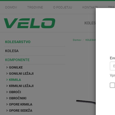
DOMOV
TRGOVINE
O PODJETJU
KONTAKTI
TRA
KOLESARSTVO
Domov
KOLESARSTVO
Kompo
KOLESARSTVO
KOLESA
Em
KOMPONENTE
GONILKE
GONILNI LEŽAJI
Vpi
KRMILA
KRMILNI LEŽAJI
OBROČI
OBROČNIKI
OPORE KRMILA
OPORE SEDEŽA