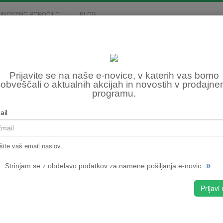
JNOSTNO POROČILO
BLOG
MOTOCIKLIZEM
SKIROJI
FITNES, OSTALO
Prijavite se na naše e-novice, v katerih vas bomo
nente
Krmila
obveščali o aktualnih akcijah in novostih v prodajn
programu.
ail
Krmila
šite vaš email naslov.
»
Strinjam se z obdelavo podatkov za namene pošiljanja e-novic
Prijavi