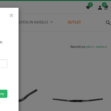
0
0
STREŠNI KOVČKI IN NOSILCI
OUTLET
em
Razvrsti po:
ceni
nazivu
 me