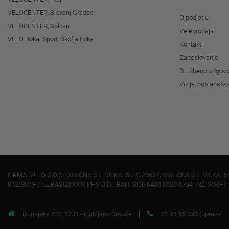
VELOCENTER, Slovenj Gradec
O podjetju
VELOCENTER, Solkan
Veleprodaja
VELO Bokal Sport, Škofja Loka
Kontakti
Zaposlovanje
Družbeno odgovo
Vizija, poslanstv
FIRMA: VELO D.O.O., DAVČNA ŠTEVILKA: SI74723634, MATIČNA ŠTEVILKA: 5
812, SWIFT: LJBASI2XXXX, PHV D.D., IBAN: SI56 6400 0000 0794 732, SWIFT
Dunajska 421, 1231 - Ljubljana Črnuče
01 51 95 030 (uprava)