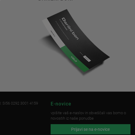
: SI56 0292 3001 4159
E-novice
vpišite vaš e-naslov in obveščali vas bomo o
novostih iz naše ponudbe
Prijavi se na e-novice