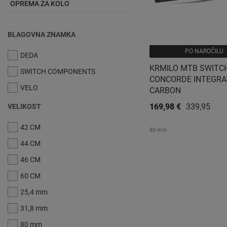
OPREMA ZA KOLO
BLAGOVNA ZNAMKA
PO NAROČILU
DEDA
KRMILO MTB SWITC
SWITCH COMPONENTS
CONCORDE INTEGRA
VELO
CARBON
169,98 €
339,95 €
VELIKOST
42 CM
80 mm
44 CM
46 CM
60 CM
25,4 mm
31,8 mm
80 mm