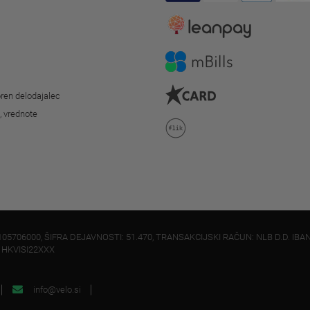
ren delodajalec
o, vrednote
105706000, ŠIFRA DEJAVNOSTI: 51.470, TRANSAKCIJSKI RAČUN: NLB D.D. IBAN
: HKVISI22XXX
info@velo.si