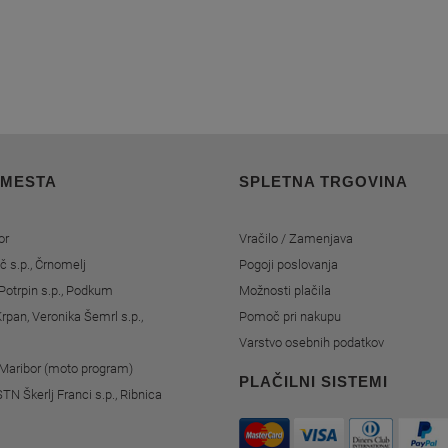
 MESTA
SPLETNA TRGOVINA
or
Vračilo / Zamenjava
č s.p., Črnomelj
Pogoji poslovanja
Potrpin s.p., Podkum
Možnosti plačila
rpan, Veronika Šemrl s.p.,
Pomoč pri nakupu
Varstvo osebnih podatkov
, Maribor (moto program)
PLAČILNI SISTEMI
STN Škerlj Franci s.p., Ribnica