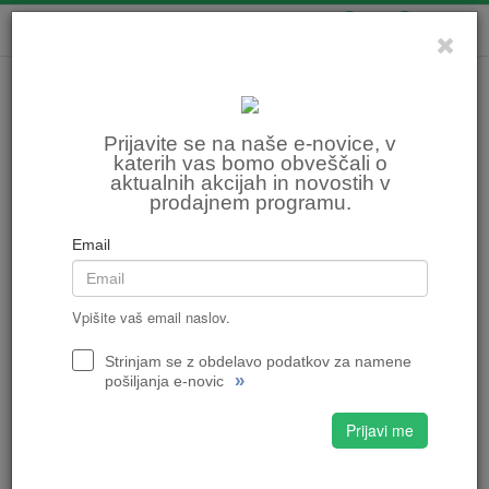
0
0
VELOCENTER, Ilirska
Bistrica
Prijavite se na naše e-novice, v
katerih vas bomo obveščali o
aktualnih akcijah in novostih v
prodajnem programu.
Email
Vpišite vaš email naslov.
Strinjam se z obdelavo podatkov za namene
VELOCENTER, Ilirska Bistrica
»
pošiljanja e-novic
Prešernova ulica 25 B, 6250 Ilirska Bistrica
tel.
05 620 97 02
Prijavi me
e-naslov:
velo.ilirskab@velo.si
DELOVNI ČAS