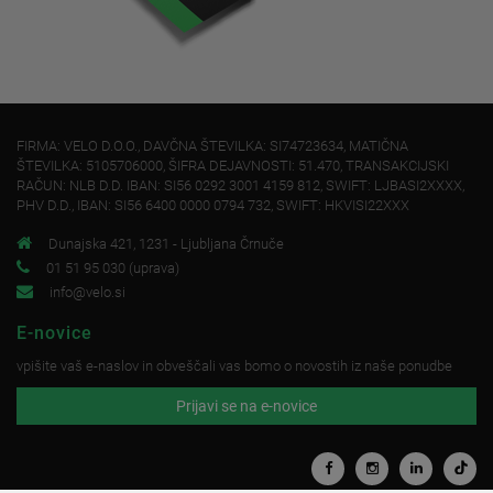
FIRMA: VELO D.O.O., DAVČNA ŠTEVILKA: SI74723634, MATIČNA
ŠTEVILKA: 5105706000, ŠIFRA DEJAVNOSTI: 51.470, TRANSAKCIJSKI
RAČUN: NLB D.D. IBAN: SI56 0292 3001 4159 812, SWIFT: LJBASI2XXXX,
PHV D.D., IBAN: SI56 6400 0000 0794 732, SWIFT: HKVISI22XXX
Dunajska 421, 1231 - Ljubljana Črnuče
01 51 95 030 (uprava)
info@velo.si
E-novice
vpišite vaš e-naslov in obveščali vas bomo o novostih iz naše ponudbe
Prijavi se na e-novice