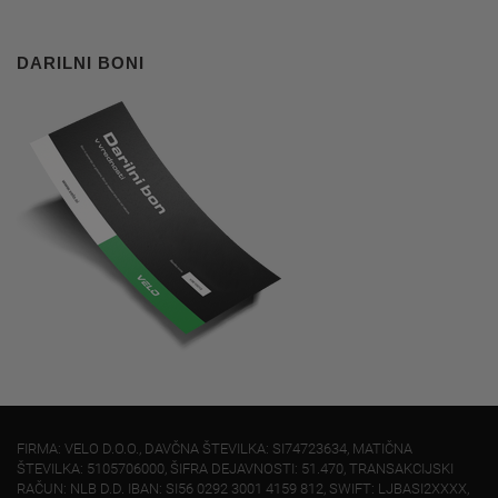
DARILNI BONI
FIRMA: VELO D.O.O., DAVČNA ŠTEVILKA: SI74723634, MATIČNA
ŠTEVILKA: 5105706000, ŠIFRA DEJAVNOSTI: 51.470, TRANSAKCIJSKI
RAČUN: NLB D.D. IBAN: SI56 0292 3001 4159 812, SWIFT: LJBASI2XXXX,