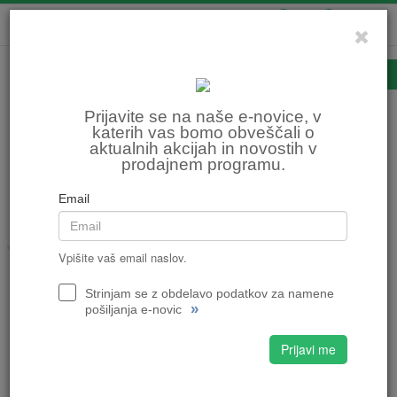
0
0
Nalepke
Prijavite se na naše e-novice, v
katerih vas bomo obveščali o
aktualnih akcijah in novostih v
Domov
MOTOCIKLIZEM
Rezervni deli Tomos
Nalepke
prodajnem programu.
Razvrsti po:
ceni
nazivu
Email
NALEPKE ZA TOMOS COLIBRI T12 -
Vpišite vaš email naslov.
TOMOS 204569
5,95 €
5,95 €
Strinjam se z obdelavo podatkov za namene
»
pošiljanja e-novic
Prijavi me