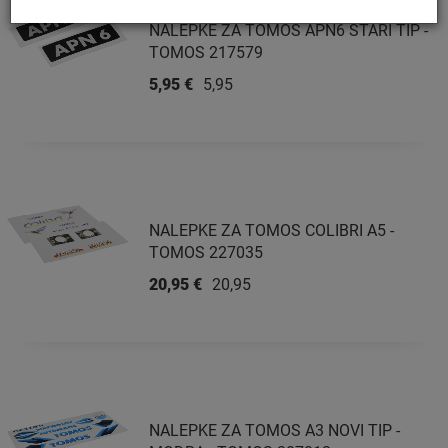
NALEPKE ZA TOMOS APN6 STARI TIP -
TOMOS 217579
5,95 €
5,95 €
NALEPKE ZA TOMOS COLIBRI A5 -
TOMOS 227035
20,95 €
20,95 €
NALEPKE ZA TOMOS A3 NOVI TIP -