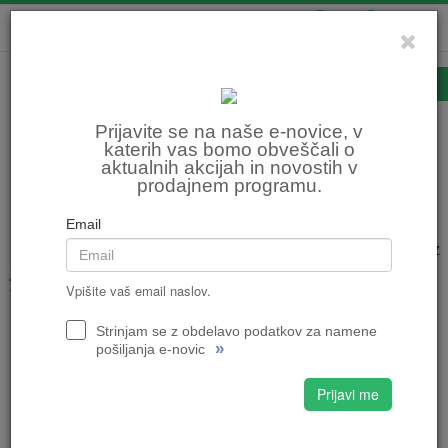
0
0
Zobniki
Prijavite se na naše e-novice, v
katerih vas bomo obveščali o
aktualnih akcijah in novostih v
Domov
KOLESARSTVO
Komponente
Zobniki
prodajnem programu.
Razvrsti po:
ceni
nazivu
Email
ZOBNIK SHIMANO 105 CS-HG700 11-34z
KASETNI 11p
Vpišite vaš email naslov.
67,95 €
67,95 €
Strinjam se z obdelavo podatkov za namene
»
pošiljanja e-novic
11 prestav
Prijavi me
Ni na zalogi!