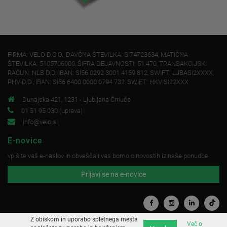
FIRMA: VELO D.O.O., DAVČNA ŠTEVILKA: SI74723634, MATIČNA
ŠTEVILKA: 5105706000, ŠIFRA DEJAVNOSTI: 51.470, TRANSAKCIJSKI
RAČUN: NLB D.D. IBAN: SI56 0292 3001 4159 812, SWIFT: LJBASI2XXXX,
PHV D.D., IBAN: SI56 6400 0000 0794 732, SWIFT: HKVISI22XXX
Dunajska 421, 1231 - Ljubljana Črnuče
01 51 95 030 (uprava)
info@velo.si
E-novice
vpišite vaš e-naslov in obveščali vas bomo o novostih iz naše ponudbe
Prijavi se na e-novice
Z obiskom in uporabo spletnega mesta
Več o