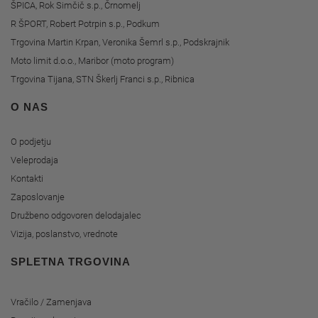
ŠPICA, Rok Simčič s.p., Črnomelj
R ŠPORT, Robert Potrpin s.p., Podkum
Trgovina Martin Krpan, Veronika Šemrl s.p., Podskrajnik
Moto limit d.o.o., Maribor (moto program)
Trgovina Tijana, STN Škerlj Franci s.p., Ribnica
O NAS
O podjetju
Veleprodaja
Kontakti
Zaposlovanje
Družbeno odgovoren delodajalec
Vizija, poslanstvo, vrednote
SPLETNA TRGOVINA
Vračilo / Zamenjava