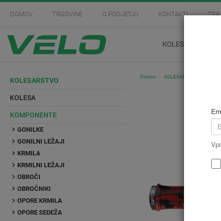
DOMOV
TRGOVINE
O PODJETJU
KONTAKTI
TRA
KOLESARSTVO
Domov
KOLESARSTVO
Kompo
KOLESARSTVO
KOLESA
Em
KOMPONENTE
GONILKE
GONILNI LEŽAJI
Vpi
KRMILA
KRMILNI LEŽAJI
OBROČI
OBROČNIKI
OPORE KRMILA
OPORE SEDEŽA