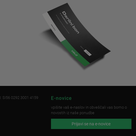
: SI56 0292 3001 4159
E-novice
vpišite vaš e-naslov in obveščali vas bomo o
novostih iz naše ponudbe
Prijavi se na e-novice