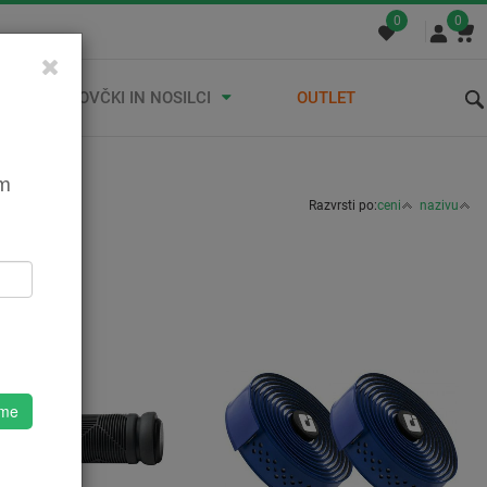
0
0
STREŠNI KOVČKI IN NOSILCI
OUTLET
em
Razvrsti po:
ceni
nazivu
ogovi
 me