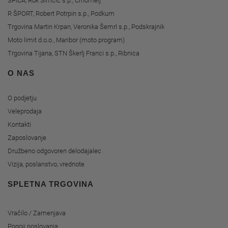
ŠPICA, Rok Simčič s.p., Črnomelj
R ŠPORT, Robert Potrpin s.p., Podkum
Trgovina Martin Krpan, Veronika Šemrl s.p., Podskrajnik
Moto limit d.o.o., Maribor (moto program)
Trgovina Tijana, STN Škerlj Franci s.p., Ribnica
O NAS
O podjetju
Veleprodaja
Kontakti
Zaposlovanje
Družbeno odgovoren delodajalec
Vizija, poslanstvo, vrednote
SPLETNA TRGOVINA
Vračilo / Zamenjava
Pogoji poslovanja