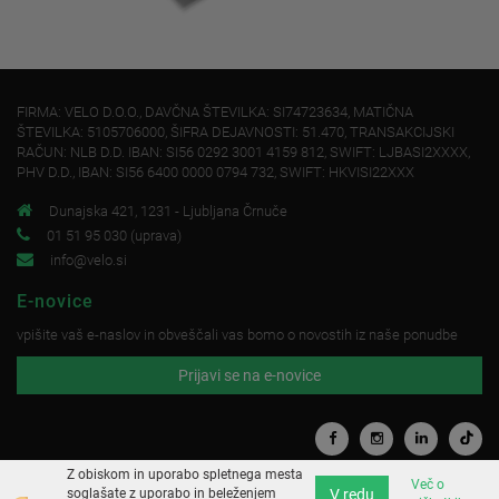
FIRMA: VELO D.O.O., DAVČNA ŠTEVILKA: SI74723634, MATIČNA
ŠTEVILKA: 5105706000, ŠIFRA DEJAVNOSTI: 51.470, TRANSAKCIJSKI
RAČUN: NLB D.D. IBAN: SI56 0292 3001 4159 812, SWIFT: LJBASI2XXXX,
PHV D.D., IBAN: SI56 6400 0000 0794 732, SWIFT: HKVISI22XXX
Dunajska 421, 1231 - Ljubljana Črnuče
01 51 95 030 (uprava)
info@velo.si
E-novice
vpišite vaš e-naslov in obveščali vas bomo o novostih iz naše ponudbe
Prijavi se na e-novice
Z obiskom in uporabo spletnega mesta
Več o
V redu
soglašate z uporabo in beleženjem