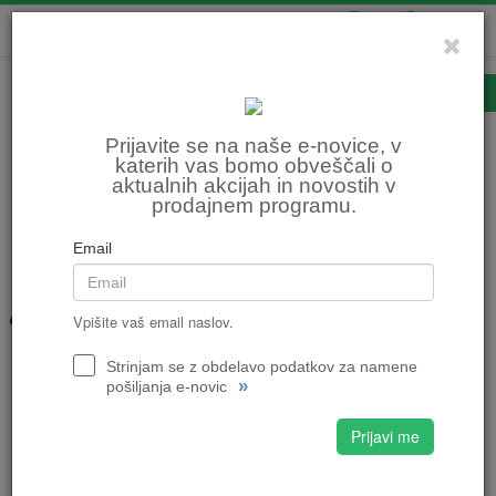
0
0
Ledvični pasovi
Prijavite se na naše e-novice, v
katerih vas bomo obveščali o
aktualnih akcijah in novostih v
Domov
MOTOCIKLIZEM
Oprema za motorista
Ledvični pasovi
prodajnem programu.
Razvrsti po:
ceni
nazivu
Email
LEDVIČNI PAS BROOKS 6200 - ČRN
Vpišite vaš email naslov.
34,99 €
34,99 €
Strinjam se z obdelavo podatkov za namene
»
pošiljanja e-novic
ŠT. 1
ŠT. 2
ŠT. 3
ŠT. 4
Prijavi me