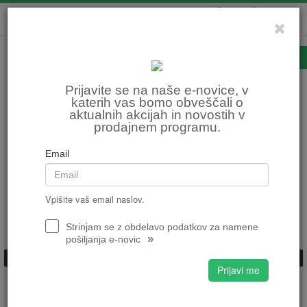
0
0
Števci
Prijavite se na naše e-novice, v
katerih vas bomo obveščali o
aktualnih akcijah in novostih v
Domov
KOLESARSTVO
Oprema za kolo
Števci
prodajnem programu.
Razvrsti po:
ceni
nazivu
Email
ŠTEVEC BRYTON RIDER S510T S
Vpišite vaš email naslov.
SENZORJI HR, CAD IN SPD
258,99 €
258,99 €
Strinjam se z obdelavo podatkov za namene
»
pošiljanja e-novic
GPS
Prijavi me