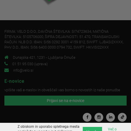
FIRMA: VELO D.O.O., DAVČNA ŠTEVILKA: SI74723634, MATIČNA
ŠTEVILKA: 5105706000, ŠIFRA DEJAVNOSTI: 51.470, TRANSAKCIJSKI
RAČUN: NLB D.D. IBAN: SI56 0292 3001 4159 812, SWIFT: LJBASI2XXXX,
PHV D.D., IBAN: SI56 6400 0000 0794 732, SWIFT: HKVISI22XXX
Dunajska 421, 1231 - Ljubljana Črnuče
01 51 95 030 (uprava)
info@velo.si
E-novice
vpišite vaš e-naslov in obveščali vas bomo o novostih iz naše ponudbe
Prijavi se na e-novice
Z obiskom in uporabo spletnega mesta
Več o