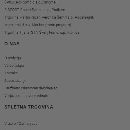
ŠPICA, Rok Simčič s.p., Črnomelj
R ŠPORT, Robert Potrpin s.p., Podkum
Trgovina Martin Krpan, Veronika Šemrl s.p., Podskrajnik
Moto limit d.o.o., Maribor (moto program)
Trgovina Tijana, STN Škerlj Franci s.p., Ribnica
O NAS
O podjetju
Veleprodaja
Kontakti
Zaposlovanje
Družbeno odgovoren delodajalec
Vizija, poslanstvo, vrednote
SPLETNA TRGOVINA
Vračilo / Zamenjava