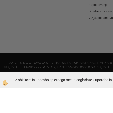
Zaposlovanje
Družbeno odgovo
Vizija, poslanstv
FIRMA: VELO D.O.O., DAVČNA ŠTEVILKA: SI74723634, MATIČNA ŠTEVILKA: 5
812, SWIFT: LJBASI2XXXX, PHV D.D., IBAN: SI56 6400 0000 0794 732, SWIFT
Z obiskom in uporabo spletnega mesta soglašate z uporabo in 
Dunajska 421, 1231 - Ljubljana Črnuče
01 51 95 030 (uprava)