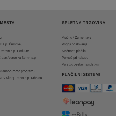
 MESTA
SPLETNA TRGOVINA
or
Vračilo / Zamenjava
č s.p., Črnomelj
Pogoji poslovanja
Potrpin s.p., Podkum
Možnosti plačila
rpan, Veronika Šemrl s.p.,
Pomoč pri nakupu
Varstvo osebnih podatkov
, Maribor (moto program)
PLAČILNI SISTEMI
STN Škerlj Franci s.p., Ribnica