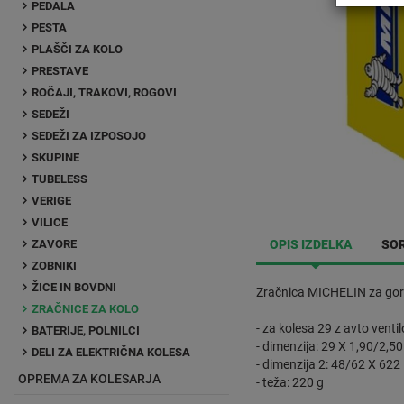
PEDALA
PESTA
PLAŠČI ZA KOLO
PRESTAVE
ROČAJI, TRAKOVI, ROGOVI
SEDEŽI
SEDEŽI ZA IZPOSOJO
SKUPINE
TUBELESS
VERIGE
VILICE
ZAVORE
OPIS IZDELKA
SOR
ZOBNIKI
ŽICE IN BOVDNI
Zračnica MICHELIN za gor
ZRAČNICE ZA KOLO
- za kolesa 29 z avto vent
BATERIJE, POLNILCI
- dimenzija: 29 X 1,90/2,50
DELI ZA ELEKTRIČNA KOLESA
- dimenzija 2: 48/62 X 622
OPREMA ZA KOLESARJA
- teža: 220 g