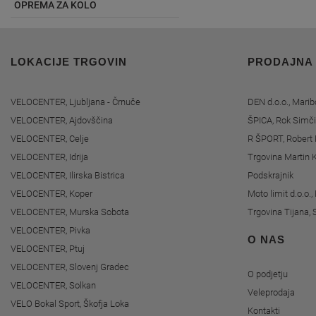
OPREMA ZA KOLO
LOKACIJE TRGOVIN
PRODAJNA
VELOCENTER, Ljubljana - Črnuče
DEN d.o.o., Marib
VELOCENTER, Ajdovščina
ŠPICA, Rok Simči
VELOCENTER, Celje
R ŠPORT, Robert 
VELOCENTER, Idrija
Trgovina Martin K
VELOCENTER, Ilirska Bistrica
Podskrajnik
VELOCENTER, Koper
Moto limit d.o.o.
VELOCENTER, Murska Sobota
Trgovina Tijana, 
VELOCENTER, Pivka
O NAS
VELOCENTER, Ptuj
VELOCENTER, Slovenj Gradec
O podjetju
VELOCENTER, Solkan
Veleprodaja
VELO Bokal Sport, Škofja Loka
Kontakti