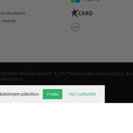
ren delodajalec
o, vrednote
105706000, ŠIFRA DEJAVNOSTI: 51.470, TRANSAKCIJSKI RAČUN: NLB D.D. IBAN
: HKVISI22XXX
beleženjem piškotkov.
V redu
Več o piškotkih
info@velo.si