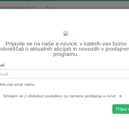
JNOSTNO POROČILO
BLOG
MOTOCIKLIZEM
SKIROJI
FITNES, OSTALO
ZRA
Prijavite se na naše e-novice, v katerih vas bomo
obveščali o aktualnih akcijah in novostih v prodajn
programu.
Šifra:
NPMPC
ail
CENA
šite vaš email naslov.
izbran
»
Strinjam se z obdelavo podatkov za namene pošiljanja e-novic
29"
Prijavi