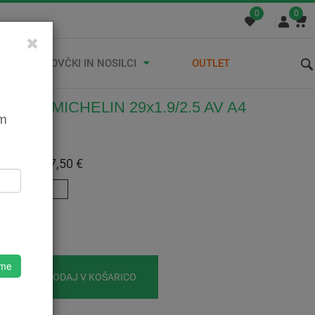
0
0
STREŠNI KOVČKI IN NOSILCI
OUTLET
ČNICA MICHELIN 29x1.9/2.5 AV A4
em
500947164
:
7,50 €
 Z DDV:
7,50 €
29"
o
 me
DODAJ V KOŠARICO