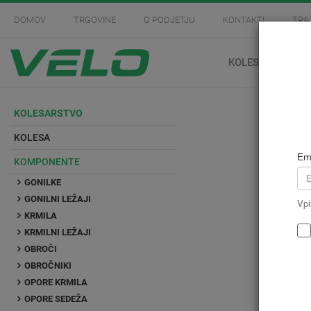
DOMOV
TRGOVINE
O PODJETJU
KONTAKTI
TRA
KOLESARSTVO
KOLESARSTVO
KOLESA
Em
KOMPONENTE
GONILKE
GONILNI LEŽAJI
Vpi
KRMILA
KRMILNI LEŽAJI
OBROČI
OBROČNIKI
OPORE KRMILA
OPORE SEDEŽA