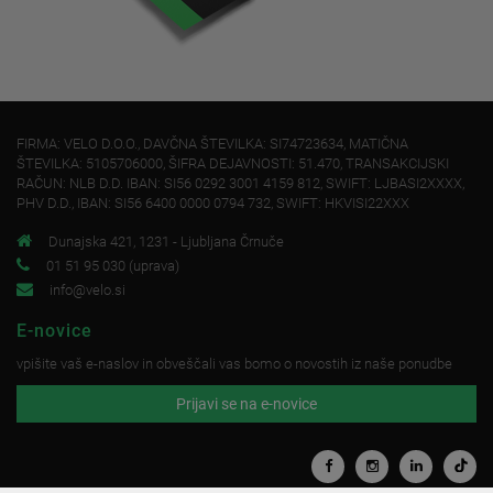
FIRMA: VELO D.O.O., DAVČNA ŠTEVILKA: SI74723634, MATIČNA
ŠTEVILKA: 5105706000, ŠIFRA DEJAVNOSTI: 51.470, TRANSAKCIJSKI
RAČUN: NLB D.D. IBAN: SI56 0292 3001 4159 812, SWIFT: LJBASI2XXXX,
PHV D.D., IBAN: SI56 6400 0000 0794 732, SWIFT: HKVISI22XXX
Dunajska 421, 1231 - Ljubljana Črnuče
01 51 95 030 (uprava)
info@velo.si
E-novice
vpišite vaš e-naslov in obveščali vas bomo o novostih iz naše ponudbe
Prijavi se na e-novice