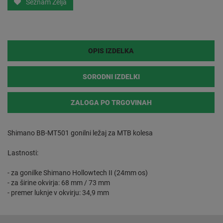
Seznam Želja
OPIS IZDELKA
SORODNI IZDELKI
ZALOGA PO TRGOVINAH
Shimano BB-MT501 gonilni ležaj za MTB kolesa
Lastnosti:
- za gonilke Shimano Hollowtech II (24mm os)
- za širine okvirja: 68 mm / 73 mm
- premer luknje v okvirju: 34,9 mm