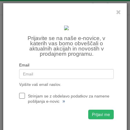
0
0
Prijavite se na naše e-novice, v
katerih vas bomo obveščali o
aktualnih akcijah in novostih v
prodajnem programu.
Email
Vpišite vaš email naslov.
Strinjam se z obdelavo podatkov za namene
»
pošiljanja e-novic
Prijavi me