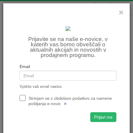
0
0
Prijavite se na naše e-novice, v
katerih vas bomo obveščali o
aktualnih akcijah in novostih v
prodajnem programu.
Email
Vpišite vaš email naslov.
Strinjam se z obdelavo podatkov za namene
»
pošiljanja e-novic
Prijavi me