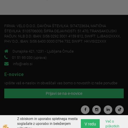
FIRMA: VELO D.O.O., DAVČNA ŠTEVILKA: SI74723634, MATIČNA
ŠTEVILKA: 5105706000, ŠIFRA DEJAVNOSTI: 51.470, TRANSAKCIJSKI
RAČUN: NLB D.D. IBAN: SI56 0292 3001 4159 812, SWIFT: LJBASI2XXXX,
PHV D.D., IBAN: SI56 6400 0000 0794 732, SWIFT: HKVISI22XXX
Dunajska 421, 1231 - Ljubljana Črnuče
01 51 95 030 (uprava)
info@velo.si
E-novice
vpišite vaš e-naslov in obveščali vas bomo o novostih iz naše ponudbe
Prijavi se na e-novice
Z obiskom in uporabo spletnega mesta
Več o
V redu
soglašate z uporabo in beleženjem
piškotkih
Izdelava spletne trgovine