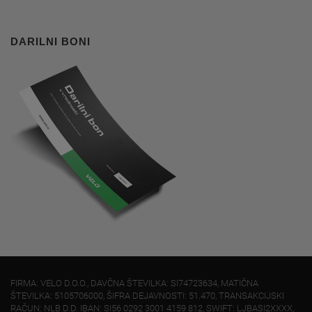
DARILNI BONI
FIRMA: VELO D.O.O., DAVČNA ŠTEVILKA: SI74723634, MATIČNA
ŠTEVILKA: 5105706000, ŠIFRA DEJAVNOSTI: 51.470, TRANSAKCIJSKI
RAČUN: NLB D.D. IBAN: SI56 0292 3001 4159 812, SWIFT: LJBASI2XXXX,