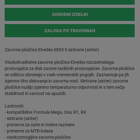
SORODNI IZDELKI
ZALOGA PO TRGOVINAH
Zavorne ploščice Elvedes 6893 S sintrane (sinter)
Visokokvalitetne zavorne ploščice Elvedes nizozemskega
proizvajalca za disk zavore različnih proizvajalcev. Zavorne ploščice
se odlično obnesejo v vseh vremenskih pogojih. Zaznamuje pa jih
izjemno tiho delovanje in zavorna moč. Sintrane (sinter) zavorne
ploščice nudijo izjemno temperaturno odpornost in s tem večjo
stabilnost in varnost na spustih.
Lastnosti:
- kompatibilne: Formula Mega, One, R1, RX
- sintrane (sinter)
- primerne za suhe in mokre razmere
- primerne za MTB kolesa
- visokozmogljive zavorne ploščice