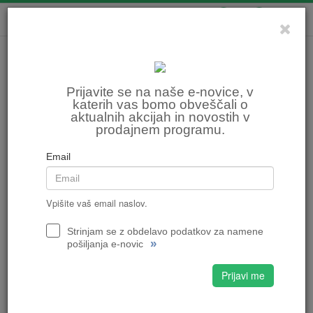
0
0
Prijavite se na naše e-novice, v
katerih vas bomo obveščali o
aktualnih akcijah in novostih v
prodajnem programu.
Email
Vpišite vaš email naslov.
Strinjam se z obdelavo podatkov za namene
»
pošiljanja e-novic
Prijavi me