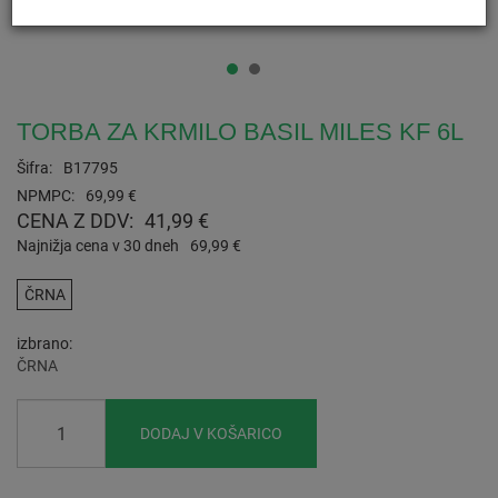
TORBA ZA KRMILO BASIL MILES KF 6L
Šifra:
B17795
NPMPC:
69,99 €
CENA Z DDV:
41,99 €
Najnižja cena v 30 dneh
69,99 €
ČRNA
izbrano
ČRNA
DODAJ V KOŠARICO