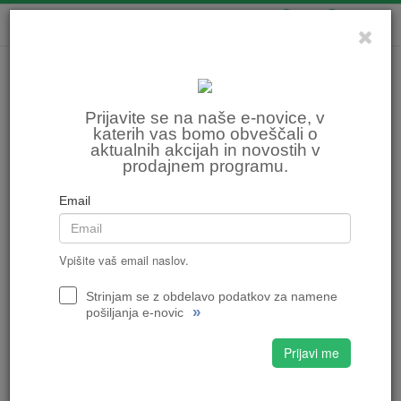
0
0
Prijavite se na naše e-novice, v
katerih vas bomo obveščali o
aktualnih akcijah in novostih v
prodajnem programu.
Email
Vpišite vaš email naslov.
Strinjam se z obdelavo podatkov za namene
»
pošiljanja e-novic
Prijavi me