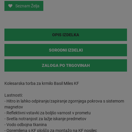
Seznam Želja
OPIS IZDELKA
SORODNI IZDELKI
ZALOGA PO TRGOVINAH
Kolesarska torba za krmilo Basil Miles KF
Lastnosti:
- Hitro in lahko odpiranje/zapiranje zgornjega pokrova s sistemom
magnetov
- Reflektivni vstavki za boljšo varnost v prometu
- Svetla notranjost za lažje iskanje predmetov
- Vodo odbojna tkanina
- Opremljena s KF ploščo za montažo na KF nosilec