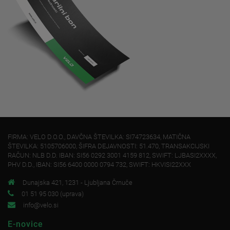
FIRMA: VELO D.O.O., DAVČNA ŠTEVILKA: SI74723634, MATIČNA
ŠTEVILKA: 5105706000, ŠIFRA DEJAVNOSTI: 51.470, TRANSAKCIJSKI
RAČUN: NLB D.D. IBAN: SI56 0292 3001 4159 812, SWIFT: LJBASI2XXXX,
PHV D.D., IBAN: SI56 6400 0000 0794 732, SWIFT: HKVISI22XXX
Dunajska 421, 1231 - Ljubljana Črnuče
01 51 95 030 (uprava)
info@velo.si
E-novice