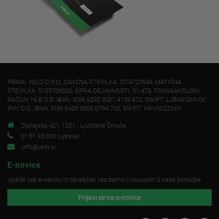
FIRMA: VELO D.O.O., DAVČNA ŠTEVILKA: SI74723634, MATIČNA
ŠTEVILKA: 5105706000, ŠIFRA DEJAVNOSTI: 51.470, TRANSAKCIJSKI
RAČUN: NLB D.D. IBAN: SI56 0292 3001 4159 812, SWIFT: LJBASI2XXXX,
PHV D.D., IBAN: SI56 6400 0000 0794 732, SWIFT: HKVISI22XXX
Dunajska 421, 1231 - Ljubljana Črnuče
01 51 95 030 (uprava)
info@velo.si
E-novice
vpišite vaš e-naslov in obveščali vas bomo o novostih iz naše ponudbe
Prijavi se na e-novice