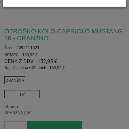
OTROŠKO KOLO CAPRIOLO MUSTANG
16 - ORANŽNO
Šifra:
4092111521
NPMPC:
169,95 €
CENA Z DDV:
152,95 €
Najnižja cena v 30 dneh
169,95 €
ORANŽNA
16"
izbrano
ORANŽNA | 16"