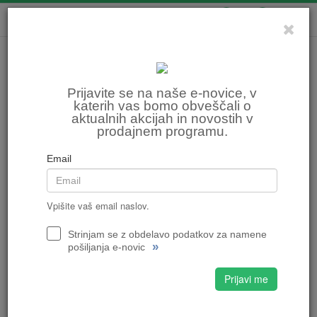
0
0
Prijavite se na naše e-novice, v
katerih vas bomo obveščali o
aktualnih akcijah in novostih v
prodajnem programu.
Email
Vpišite vaš email naslov.
Strinjam se z obdelavo podatkov za namene
»
pošiljanja e-novic
Prijavi me