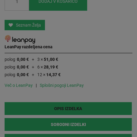
DODAJ V KOŠARICO
Seznam Želja
LeanPay razdeljena cena
polog
0,00 €
3 ×
51,00 €
polog
0,00 €
6 ×
28,19 €
polog
0,00 €
12 ×
14,37 €
Več o LeanPay
Splošni pogoji LeanPay
OPIS IZDELKA
SORODNI IZDELKI