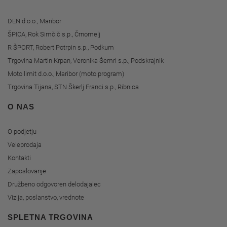
DEN d.o.o., Maribor
ŠPICA, Rok Simčič s.p., Črnomelj
R ŠPORT, Robert Potrpin s.p., Podkum
Trgovina Martin Krpan, Veronika Šemrl s.p., Podskrajnik
Moto limit d.o.o., Maribor (moto program)
Trgovina Tijana, STN Škerlj Franci s.p., Ribnica
O NAS
O podjetju
Veleprodaja
Kontakti
Zaposlovanje
Družbeno odgovoren delodajalec
Vizija, poslanstvo, vrednote
SPLETNA TRGOVINA