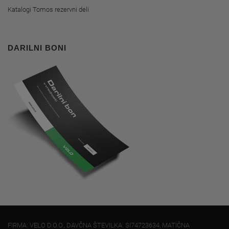
Katalogi Tomos rezervni deli
DARILNI BONI
FIRMA: VELO D.O.O., DAVČNA ŠTEVILKA: SI74723634, MATIČNA