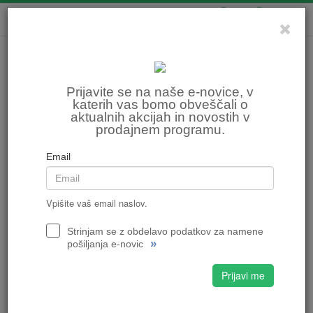
0
0
Prijavite se na naše e-novice, v
katerih vas bomo obveščali o
aktualnih akcijah in novostih v
prodajnem programu.
Email
Vpišite vaš email naslov.
Strinjam se z obdelavo podatkov za namene
»
pošiljanja e-novic
Prijavi me