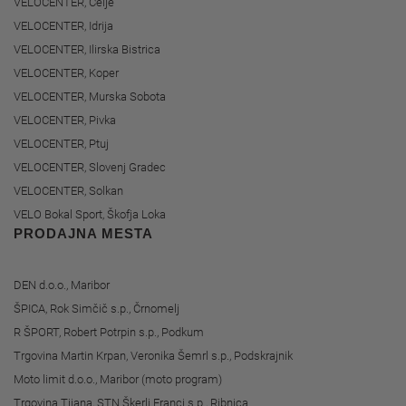
VELOCENTER, Celje
VELOCENTER, Idrija
VELOCENTER, Ilirska Bistrica
VELOCENTER, Koper
VELOCENTER, Murska Sobota
VELOCENTER, Pivka
VELOCENTER, Ptuj
VELOCENTER, Slovenj Gradec
VELOCENTER, Solkan
VELO Bokal Sport, Škofja Loka
PRODAJNA MESTA
DEN d.o.o., Maribor
ŠPICA, Rok Simčič s.p., Črnomelj
R ŠPORT, Robert Potrpin s.p., Podkum
Trgovina Martin Krpan, Veronika Šemrl s.p., Podskrajnik
Moto limit d.o.o., Maribor (moto program)
Trgovina Tijana, STN Škerlj Franci s.p., Ribnica