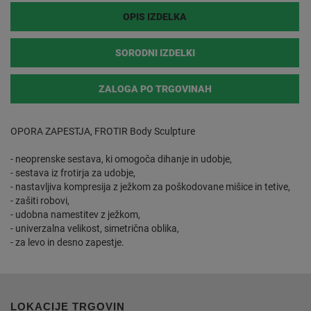
OPIS IZDELKA
SORODNI IZDELKI
ZALOGA PO TRGOVINAH
OPORA ZAPESTJA, FROTIR Body Sculpture
- neoprenske sestava, ki omogoča dihanje in udobje,
- sestava iz frotirja za udobje,
- nastavljiva kompresija z ježkom za poškodovane mišice in tetive,
- zašiti robovi,
- udobna namestitev z ježkom,
- univerzalna velikost, simetrična oblika,
- za levo in desno zapestje.
LOKACIJE TRGOVIN