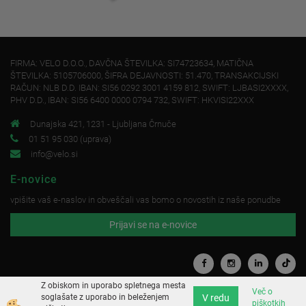
FIRMA: VELO D.O.O., DAVČNA ŠTEVILKA: SI74723634, MATIČNA
ŠTEVILKA: 5105706000, ŠIFRA DEJAVNOSTI: 51.470, TRANSAKCIJSKI
RAČUN: NLB D.D. IBAN: SI56 0292 3001 4159 812, SWIFT: LJBASI2XXXX,
PHV D.D., IBAN: SI56 6400 0000 0794 732, SWIFT: HKVISI22XXX
Dunajska 421, 1231 - Ljubljana Črnuče
01 51 95 030 (uprava)
info@velo.si
E-novice
vpišite vaš e-naslov in obveščali vas bomo o novostih iz naše ponudbe
Prijavi se na e-novice
Z obiskom in uporabo spletnega mesta
Več o
V redu
soglašate z uporabo in beleženjem
piškotkih