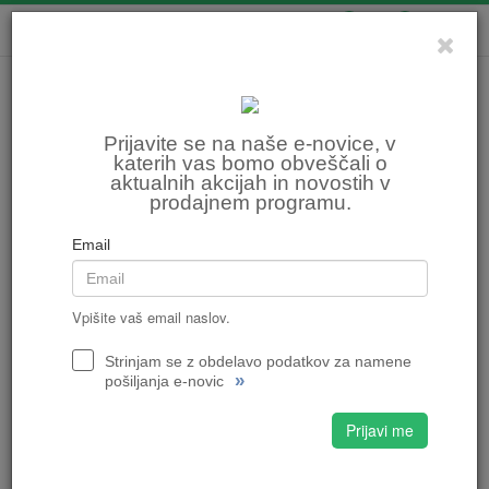
0
0
Prijavite se na naše e-novice, v
katerih vas bomo obveščali o
aktualnih akcijah in novostih v
prodajnem programu.
Email
Vpišite vaš email naslov.
Strinjam se z obdelavo podatkov za namene
»
pošiljanja e-novic
Prijavi me