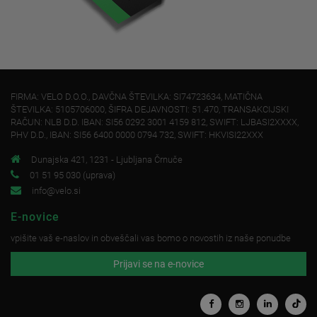
FIRMA: VELO D.O.O., DAVČNA ŠTEVILKA: SI74723634, MATIČNA
ŠTEVILKA: 5105706000, ŠIFRA DEJAVNOSTI: 51.470, TRANSAKCIJSKI
RAČUN: NLB D.D. IBAN: SI56 0292 3001 4159 812, SWIFT: LJBASI2XXXX,
PHV D.D., IBAN: SI56 6400 0000 0794 732, SWIFT: HKVISI22XXX
Dunajska 421, 1231 - Ljubljana Črnuče
01 51 95 030 (uprava)
info@velo.si
E-novice
vpišite vaš e-naslov in obveščali vas bomo o novostih iz naše ponudbe
Prijavi se na e-novice