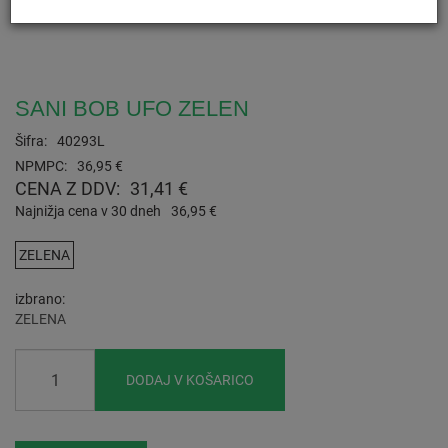
SANI BOB UFO ZELEN
Šifra:
40293L
NPMPC:
36,95 €
CENA Z DDV:
31,41 €
Najnižja cena v 30 dneh
36,95 €
ZELENA
izbrano
ZELENA
DODAJ V KOŠARICO