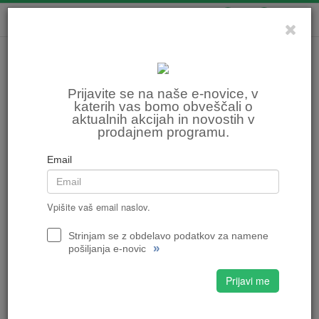
0
0
Prijavite se na naše e-novice, v
katerih vas bomo obveščali o
aktualnih akcijah in novostih v
prodajnem programu.
Email
Vpišite vaš email naslov.
Strinjam se z obdelavo podatkov za namene
»
pošiljanja e-novic
Prijavi me