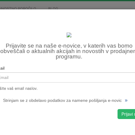
JNOSTNO POROČILO
BLOG
MOTOCIKLIZEM
SKIROJI
FITNES, OSTALO
ROT
Prijavite se na naše e-novice, v katerih vas bomo
obveščali o aktualnih akcijah in novostih v prodajn
programu.
Šifra:
NPMPC
ail
CENA
šite vaš email naslov.
»
Strinjam se z obdelavo podatkov za namene pošiljanja e-novic
S
Prijavi