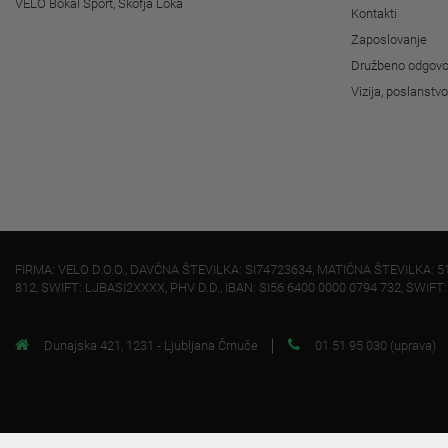
VELO Bokal Sport, Škofja Loka
Kontakti
Zaposlovanje
Družbeno odgovo
Vizija, poslanstv
FIRMA: VELO D.O.O., DAVČNA ŠTEVILKA: SI74723634, MATIČNA ŠTEVILKA: 5
812, SWIFT: LJBASI2XXXX, PHV D.D., IBAN: SI56 6400 0000 0794 732, SWIFT
Dunajska 421, 1231 - Ljubljana Črnuče
01 51 95 030 (uprava)