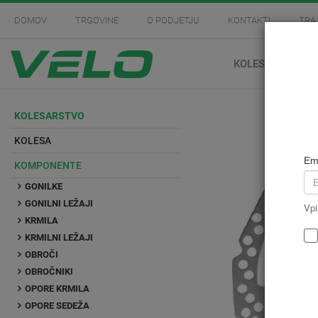
DOMOV
TRGOVINE
O PODJETJU
KONTAKTI
TRA
KOLESARSTVO
KOLESARSTVO
KOLESA
Em
KOMPONENTE
GONILKE
GONILNI LEŽAJI
Vpi
KRMILA
KRMILNI LEŽAJI
OBROČI
OBROČNIKI
OPORE KRMILA
OPORE SEDEŽA