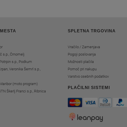
 MESTA
SPLETNA TRGOVINA
or
Vračilo / Zamenjava
č s.p., Črnomelj
Pogoji poslovanja
Potrpin s.p., Podkum
Možnosti plačila
rpan, Veronika Šemrl s.p.,
Pomoč pri nakupu
Varstvo osebnih podatkov
, Maribor (moto program)
PLAČILNI SISTEMI
STN Škerlj Franci s.p., Ribnica