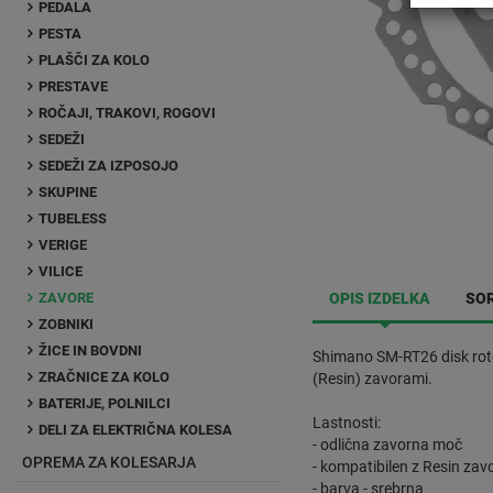
PEDALA
PESTA
PLAŠČI ZA KOLO
PRESTAVE
ROČAJI, TRAKOVI, ROGOVI
SEDEŽI
SEDEŽI ZA IZPOSOJO
SKUPINE
TUBELESS
VERIGE
VILICE
ZAVORE
OPIS IZDELKA
SOR
ZOBNIKI
ŽICE IN BOVDNI
Shimano SM-RT26 disk rotor
ZRAČNICE ZA KOLO
(Resin) zavorami.
BATERIJE, POLNILCI
Lastnosti:
DELI ZA ELEKTRIČNA KOLESA
- odlična zavorna moč
OPREMA ZA KOLESARJA
- kompatibilen z Resin za
- barva - srebrna