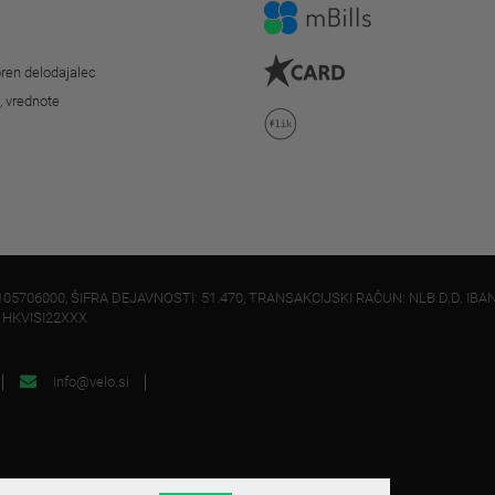
ren delodajalec
o, vrednote
105706000, ŠIFRA DEJAVNOSTI: 51.470, TRANSAKCIJSKI RAČUN: NLB D.D. IBAN
: HKVISI22XXX
info@velo.si