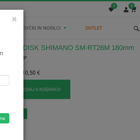
0
0
STREŠNI KOVČKI IN NOSILCI
OUTLET
OR ZA DISK SHIMANO SM-RT26M 180mm
em
5ESMRT26MP
:
10,50 €
 Z DDV:
10,50 €
DODAJ V KOŠARICO
eznam Želja
 me