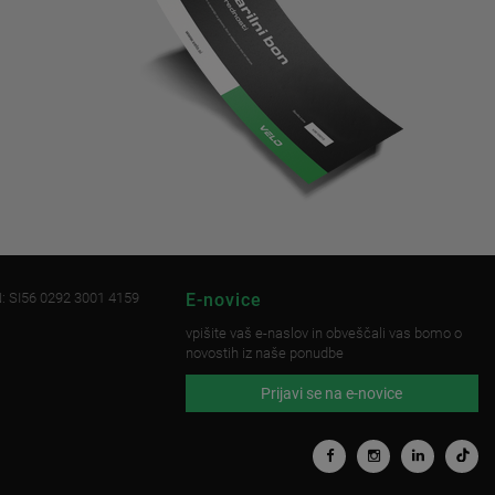
: SI56 0292 3001 4159
E-novice
vpišite vaš e-naslov in obveščali vas bomo o
novostih iz naše ponudbe
Prijavi se na e-novice