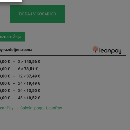
DODAJ V KOŠARICO
eznam Želja
y razdeljena cena
0,00 €
3 ×
145,56 €
0,00 €
6 ×
73,51 €
0,00 €
12 ×
37,49 €
0,00 €
24 ×
19,49 €
0,00 €
36 ×
13,50 €
0,00 €
48 ×
10,52 €
LeanPay
Splošni pogoji LeanPay