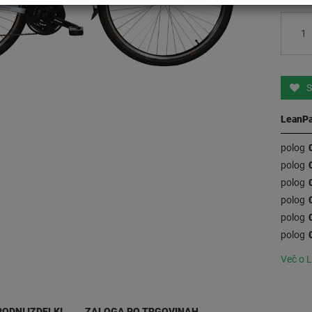
S
LeanPa
polog
polog
polog
polog
polog
polog
Več o 
ODNI IZDELKI
ZALOGA PO TRGOVINAH