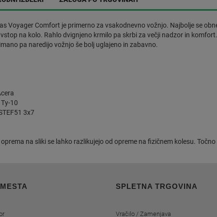
s Voyager Comfort je primerno za vsakodnevno vožnjo. Najbolje se obnese
 vstop na kolo. Rahlo dvignjeno krmilo pa skrbi za večji nadzor in komfort. 
mano pa naredijo vožnjo še bolj uglajeno in zabavno.
Acera
 Ty-10
STEF51 3x7
 oprema na sliki se lahko razlikujejo od opreme na fizičnem kolesu. Točno 
 MESTA
SPLETNA TRGOVINA
or
Vračilo / Zamenjava