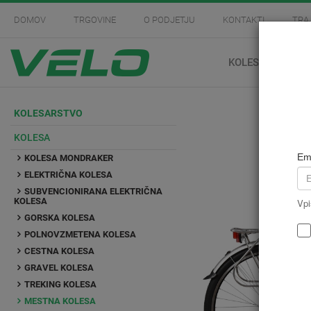
DOMOV
TRGOVINE
O PODJETJU
KONTAKTI
TRA
KOLESARSTVO
KOLESARSTVO
KOLESA
Em
KOLESA MONDRAKER
ELEKTRIČNA KOLESA
SUBVENCIONIRANA ELEKTRIČNA
KOLESA
Vpi
GORSKA KOLESA
POLNOVZMETENA KOLESA
CESTNA KOLESA
GRAVEL KOLESA
TREKING KOLESA
MESTNA KOLESA