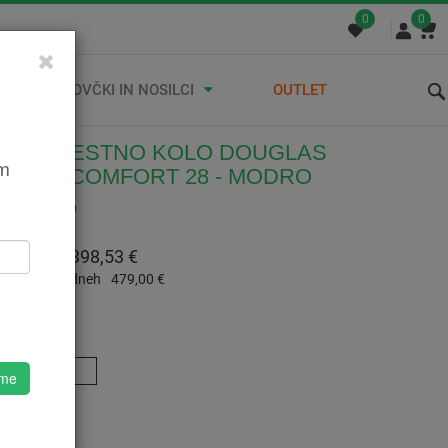
0
0
STREŠNI KOVČKI IN NOSILCI
OUTLET
SKO MESTNO KOLO DOUGLAS
em
AGER COMFORT 28 - MODRO
4040230319
:
479,00 €
 Z DDV:
398,53 €
a cena v 30 dneh
479,00 €
A
M
 me
o
 | M