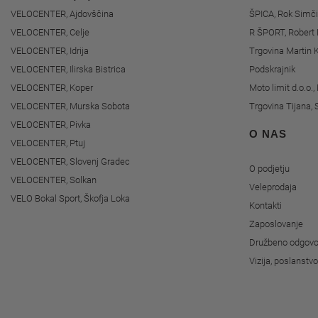
VELOCENTER, Ajdovščina
ŠPICA, Rok Simči
VELOCENTER, Celje
R ŠPORT, Robert 
VELOCENTER, Idrija
Trgovina Martin K
VELOCENTER, Ilirska Bistrica
Podskrajnik
VELOCENTER, Koper
Moto limit d.o.o.
VELOCENTER, Murska Sobota
Trgovina Tijana, 
VELOCENTER, Pivka
O NAS
VELOCENTER, Ptuj
VELOCENTER, Slovenj Gradec
O podjetju
VELOCENTER, Solkan
Veleprodaja
VELO Bokal Sport, Škofja Loka
Kontakti
Zaposlovanje
Družbeno odgovo
Vizija, poslanstv