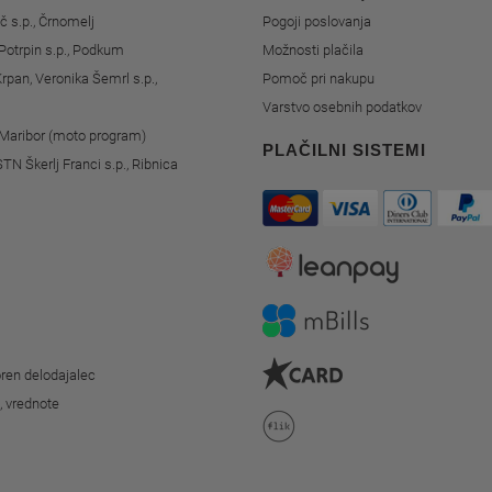
č s.p., Črnomelj
Pogoji poslovanja
Potrpin s.p., Podkum
Možnosti plačila
rpan, Veronika Šemrl s.p.,
Pomoč pri nakupu
Varstvo osebnih podatkov
, Maribor (moto program)
PLAČILNI SISTEMI
STN Škerlj Franci s.p., Ribnica
ren delodajalec
o, vrednote