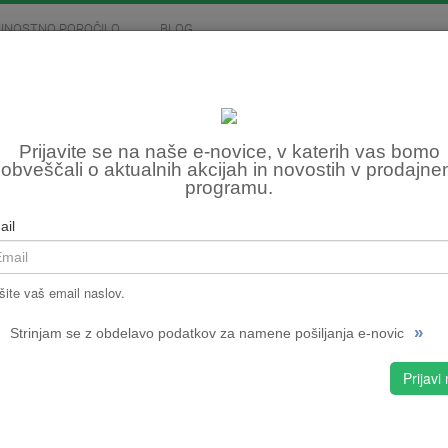
JNOSTNO POROČILO
BLOG
MOTOCIKLIZEM
SKIROJI
FITNES, OSTALO
ŽEN
Prijavite se na naše e-novice, v katerih vas bomo
obveščali o aktualnih akcijah in novostih v prodajn
VOY
programu.
Šifra:
ail
NPMPC
CENA
Najnižj
šite vaš email naslov.
MODR
»
Strinjam se z obdelavo podatkov za namene pošiljanja e-novic
Prijavi
izbran
MODRA