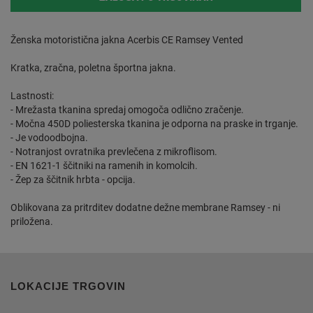
Ženska motoristična jakna Acerbis CE Ramsey Vented
Kratka, zračna, poletna športna jakna.
Lastnosti:
- Mrežasta tkanina spredaj omogoča odlično zračenje.
- Močna 450D poliesterska tkanina je odporna na praske in trganje.
- Je vodoodbojna.
- Notranjost ovratnika prevlečena z mikroflisom.
- EN 1621-1 ščitniki na ramenih in komolcih.
- Žep za ščitnik hrbta - opcija.
Oblikovana za pritrditev dodatne dežne membrane Ramsey - ni
priložena.
LOKACIJE TRGOVIN