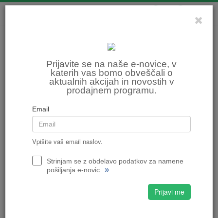
0
0
Prijavite se na naše e-novice, v
katerih vas bomo obveščali o
aktualnih akcijah in novostih v
prodajnem programu.
Email
Vpišite vaš email naslov.
Strinjam se z obdelavo podatkov za namene
»
pošiljanja e-novic
Prijavi me