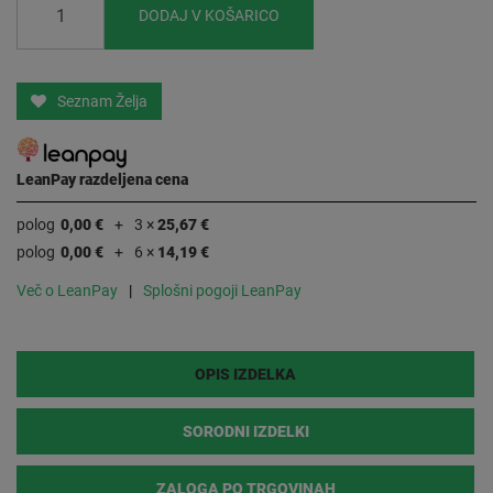
DODAJ V KOŠARICO
Seznam Želja
LeanPay razdeljena cena
polog
0,00 €
3 ×
25,67 €
polog
0,00 €
6 ×
14,19 €
Več o LeanPay
Splošni pogoji LeanPay
OPIS IZDELKA
SORODNI IZDELKI
ZALOGA PO TRGOVINAH