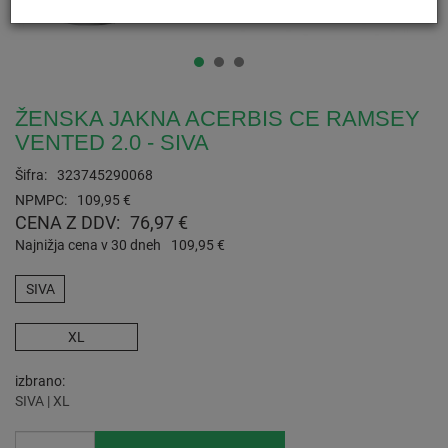
ŽENSKA JAKNA ACERBIS CE RAMSEY
VENTED 2.0 - SIVA
Šifra:
323745290068
NPMPC:
109,95 €
CENA Z DDV:
76,97 €
Najnižja cena v 30 dneh
109,95 €
SIVA
XL
izbrano
SIVA | XL