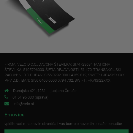
FIRMA: VELO D.O.O., DAVČNA ŠTEVILKA: SI74723634, MATIČNA
ŠTEVILKA: 5105706000, ŠIFRA DEJAVNOSTI: 51.470, TRANSAKCIJSKI
RAČUN: NLB D.D. IBAN: SI56 0292 3001 4159 812, SWIFT: LJBASI2XXXX,
PHV D.D., IBAN: SI56 6400 0000 0794 732, SWIFT: HKVISI22XXX
Dunajska 421, 1231 - Ljubljana Črnuče
01 51 95 030 (uprava)
info@velo.si
E-novice
vpišite vaš e-naslov in obveščali vas bomo o novostih iz naše ponudbe