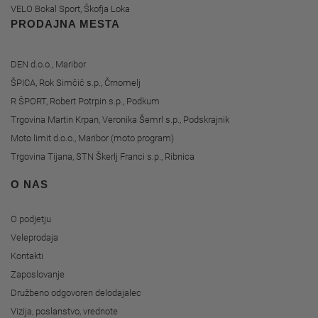
VELO Bokal Sport, Škofja Loka
PRODAJNA MESTA
DEN d.o.o., Maribor
ŠPICA, Rok Simčič s.p., Črnomelj
R ŠPORT, Robert Potrpin s.p., Podkum
Trgovina Martin Krpan, Veronika Šemrl s.p., Podskrajnik
Moto limit d.o.o., Maribor (moto program)
Trgovina Tijana, STN Škerlj Franci s.p., Ribnica
O NAS
O podjetju
Veleprodaja
Kontakti
Zaposlovanje
Družbeno odgovoren delodajalec
Vizija, poslanstvo, vrednote