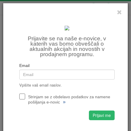
0
0
Prijavite se na naše e-novice, v
katerih vas bomo obveščali o
aktualnih akcijah in novostih v
prodajnem programu.
Email
Vpišite vaš email naslov.
Strinjam se z obdelavo podatkov za namene
»
pošiljanja e-novic
Prijavi me