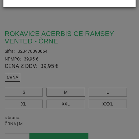
ROKAVICE ACERBIS CE RAMSEY
VENTED - ČRNE
Šifra:
323478090064
NPMPC:
39,95 €
CENA Z DDV:
39,95 €
ČRNA
S
M
L
XL
XXL
XXXL
izbrano
ČRNA | M