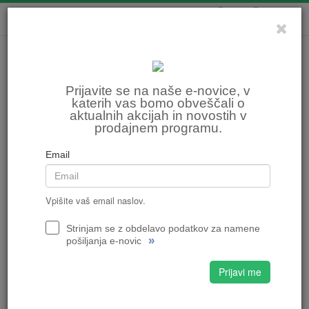
0
0
Prijavite se na naše e-novice, v
katerih vas bomo obveščali o
aktualnih akcijah in novostih v
prodajnem programu.
Email
Vpišite vaš email naslov.
Strinjam se z obdelavo podatkov za namene
»
pošiljanja e-novic
Prijavi me