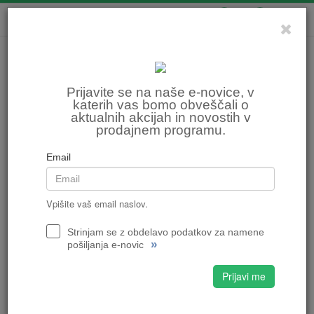
0
0
Prijavite se na naše e-novice, v
katerih vas bomo obveščali o
aktualnih akcijah in novostih v
prodajnem programu.
Email
Vpišite vaš email naslov.
Strinjam se z obdelavo podatkov za namene
»
pošiljanja e-novic
Prijavi me