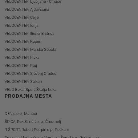
VELOCENTER, Ljubljana - Črnuče
VELOCENTER, Ajdovščina
VELOCENTER, Celje
VELOCENTER, Idrija
VELOCENTER, Ilirska Bistrica
VELOCENTER, Koper
VELOCENTER, Murska Sobota
VELOCENTER, Pivka
VELOCENTER, Ptuj
VELOCENTER, Slovenj Gradec
VELOCENTER, Solkan
VELO Bokal Sport, Škofja Loka
PRODAJNA MESTA
DEN d.o.o., Maribor
ŠPICA, Rok Simčič s.p., Črnomelj
R ŠPORT, Robert Potrpin s.p., Podkum
Trgovina Martin Krpan, Veronika Šemrl s.p., Podskrajnik