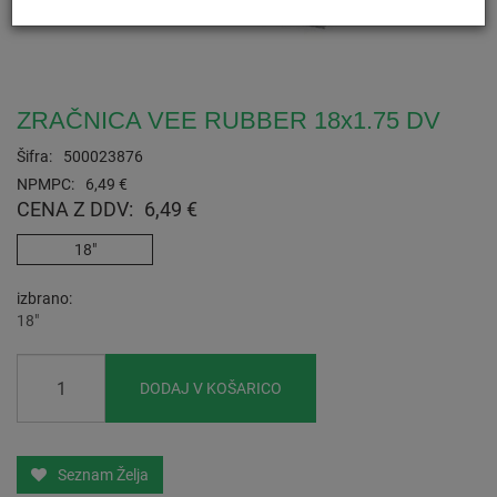
ZRAČNICA VEE RUBBER 18x1.75 DV
Šifra:
500023876
NPMPC:
6,49 €
CENA Z DDV:
6,49 €
18"
izbrano
18"
DODAJ V KOŠARICO
Seznam Želja