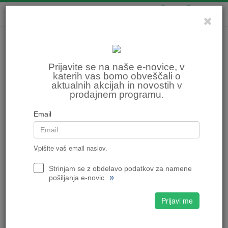
0
0
Prijavite se na naše e-novice, v
katerih vas bomo obveščali o
aktualnih akcijah in novostih v
prodajnem programu.
Email
Vpišite vaš email naslov.
Strinjam se z obdelavo podatkov za namene
»
pošiljanja e-novic
Prijavi me