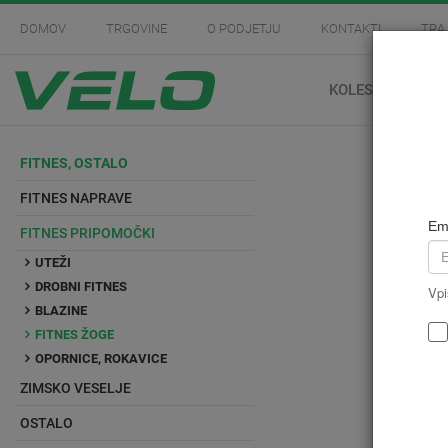
DOMOV
TRGOVINE
O PODJETJU
KONTAKTI
TRA
KOLESARSTVO
FITNES, OSTALO
FITNES NAPRAVE
Em
FITNES PRIPOMOČKI
UTEŽI
DROBNI FITNES
Vpi
BLAZINE
FITNES ŽOGE
OPORNICE, ROKAVICE
ZIMSKO VESELJE
OSTALO