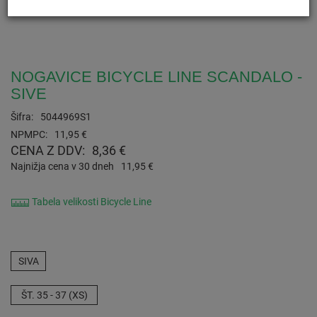
NOGAVICE BICYCLE LINE SCANDALO -
SIVE
Šifra:
5044969S1
NPMPC:
11,95 €
CENA Z DDV:
8,36 €
Najnižja cena v 30 dneh
11,95 €
Tabela velikosti Bicycle Line
SIVA
ŠT. 35 - 37 (XS)