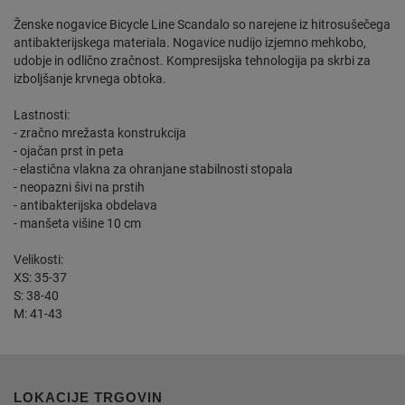
Ženske nogavice Bicycle Line Scandalo so narejene iz hitrosušečega
antibakterijskega materiala. Nogavice nudijo izjemno mehkobo,
udobje in odlično zračnost. Kompresijska tehnologija pa skrbi za
izboljšanje krvnega obtoka.
Lastnosti:
- zračno mrežasta konstrukcija
- ojačan prst in peta
- elastična vlakna za ohranjane stabilnosti stopala
- neopazni šivi na prstih
- antibakterijska obdelava
- manšeta višine 10 cm
Velikosti:
XS: 35-37
S: 38-40
M: 41-43
LOKACIJE TRGOVIN