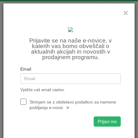
0
0
Prijavite se na naše e-novice, v
katerih vas bomo obveščali o
aktualnih akcijah in novostih v
prodajnem programu.
Email
Vpišite vaš email naslov.
Strinjam se z obdelavo podatkov za namene
»
pošiljanja e-novic
Prijavi me