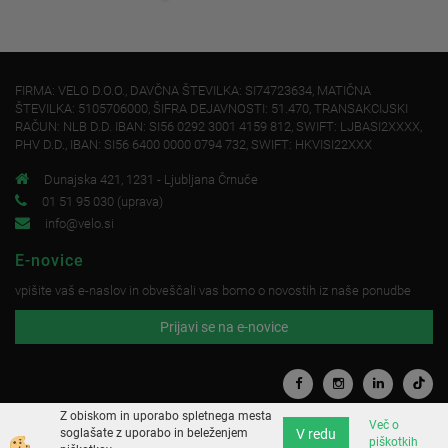
FIRMA: VELO D.O.O., DAVČNA ŠTEVILKA: SI74723634, MATIČNA
ŠTEVILKA: 5105706000, ŠIFRA DEJAVNOSTI: 51.470, TRANSAKCIJSKI
RAČUN: NLB D.D. IBAN: SI56 0292 3001 4159 812, SWIFT: LJBASI2XXXX,
PHV D.D., IBAN: SI56 6400 0000 0794 732, SWIFT: HKVISI22XXX
Dunajska 421, 1231 - Ljubljana Črnuče
01 51 95 030 (uprava)
info@velo.si
E-novice
vpišite vaš e-naslov in obveščali vas bomo o novostih iz naše ponudbe
Prijavi se na e-novice
Z obiskom in uporabo spletnega mesta
Več o
V redu
soglašate z uporabo in beleženjem
piškotkih
Izdelava spletne trgovine