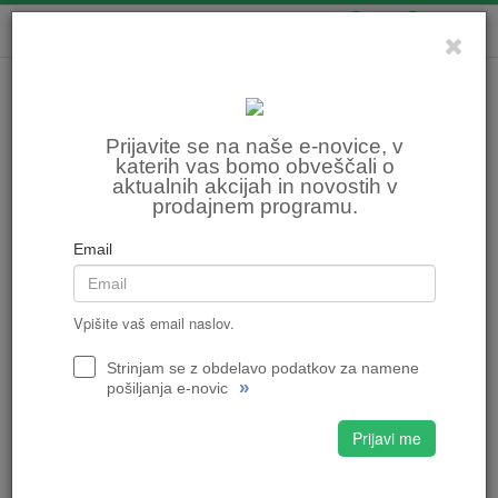
0
0
Prijavite se na naše e-novice, v
katerih vas bomo obveščali o
aktualnih akcijah in novostih v
prodajnem programu.
Email
Vpišite vaš email naslov.
Strinjam se z obdelavo podatkov za namene
»
pošiljanja e-novic
Prijavi me