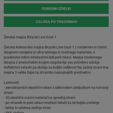
SORODNI IZDELKI
ZALOGA PO TRGOVINAH
Ženska majica Bicycle Line Gast-1
Ženska kolesarska majica Bicycle Line Gast-1 z modernim in čistim
dizajnom narejena iz ultra lahkega in zračnega materiala, s
posebnimi mikro-mrežastimi deli pod rokavi. Majica modernega
dizajna z anatomskim krojem zagotavlja vso potrebno udobje.
Reflektivni vstavki pa skrbijo za boljšo vidljivost Na zadnji strani ima
majica 3 velike žepe za shrambo najnujnejših predmetov.
Lastnosti:
- aerodinamični elastični rokavi s silikonskim zaključkom na notranji
strani
- 3D elastični zračni material na sprednji strani
- pri straneh in pod rokavi mrežast tekstil za že boljše zračenje
- lahka in udobna zadnja stran
- YKK zadrga