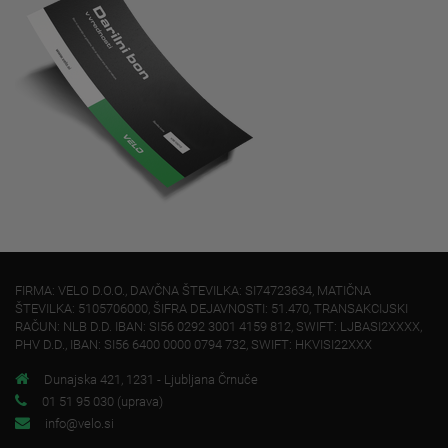
FIRMA: VELO D.O.O., DAVČNA ŠTEVILKA: SI74723634, MATIČNA
ŠTEVILKA: 5105706000, ŠIFRA DEJAVNOSTI: 51.470, TRANSAKCIJSKI
RAČUN: NLB D.D. IBAN: SI56 0292 3001 4159 812, SWIFT: LJBASI2XXXX,
PHV D.D., IBAN: SI56 6400 0000 0794 732, SWIFT: HKVISI22XXX
Dunajska 421, 1231 - Ljubljana Črnuče
01 51 95 030 (uprava)
info@velo.si