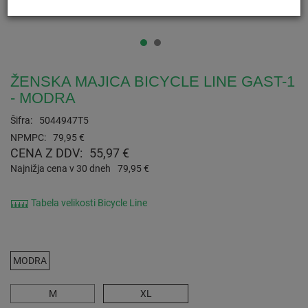
ŽENSKA MAJICA BICYCLE LINE GAST-1
- MODRA
Šifra:
5044947T5
NPMPC:
79,95 €
CENA Z DDV:
55,97 €
Najnižja cena v 30 dneh
79,95 €
Tabela velikosti Bicycle Line
MODRA
M
XL