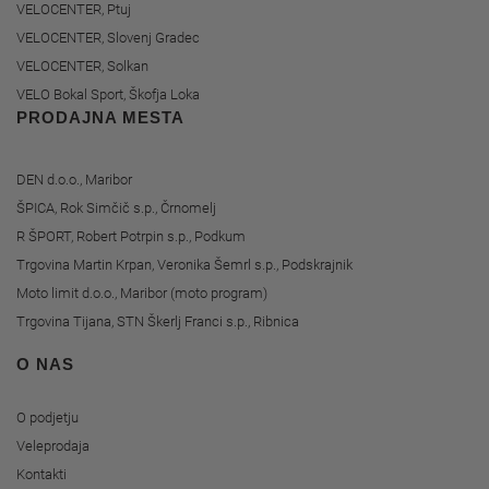
VELOCENTER, Ptuj
VELOCENTER, Slovenj Gradec
VELOCENTER, Solkan
VELO Bokal Sport, Škofja Loka
PRODAJNA MESTA
DEN d.o.o., Maribor
ŠPICA, Rok Simčič s.p., Črnomelj
R ŠPORT, Robert Potrpin s.p., Podkum
Trgovina Martin Krpan, Veronika Šemrl s.p., Podskrajnik
Moto limit d.o.o., Maribor (moto program)
Trgovina Tijana, STN Škerlj Franci s.p., Ribnica
O NAS
O podjetju
Veleprodaja
Kontakti