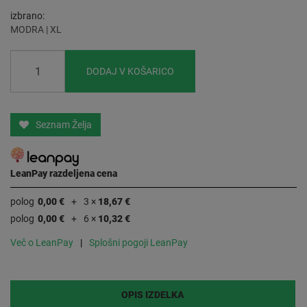
izbrano
MODRA | XL
DODAJ V KOŠARICO
Seznam Želja
LeanPay razdeljena cena
polog
0,00 €
3 ×
18,67 €
polog
0,00 €
6 ×
10,32 €
Več o LeanPay
Splošni pogoji LeanPay
OPIS IZDELKA