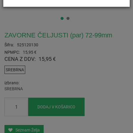
ZAVORNE ČELJUSTI (par) 72-99mm
Šifra:
525120130
NPMPC:
15,95 €
CENA Z DDV:
15,95 €
SREBRNA
izbrano
SREBRNA
DODAJ V KOŠARICO
Seznam Želja