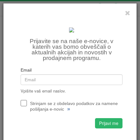
0
0
Prijavite se na naše e-novice, v
katerih vas bomo obveščali o
aktualnih akcijah in novostih v
prodajnem programu.
Email
Vpišite vaš email naslov.
Strinjam se z obdelavo podatkov za namene
»
pošiljanja e-novic
Prijavi me