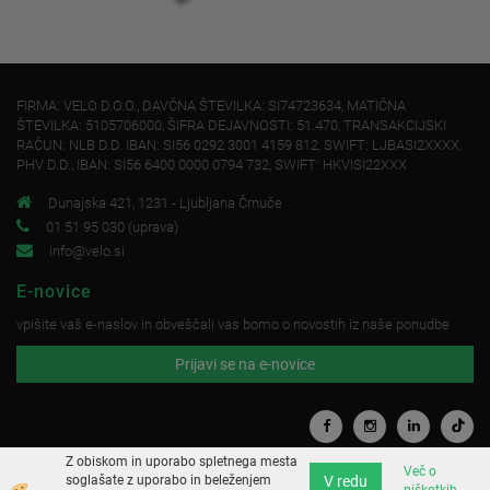
FIRMA: VELO D.O.O., DAVČNA ŠTEVILKA: SI74723634, MATIČNA
ŠTEVILKA: 5105706000, ŠIFRA DEJAVNOSTI: 51.470, TRANSAKCIJSKI
RAČUN: NLB D.D. IBAN: SI56 0292 3001 4159 812, SWIFT: LJBASI2XXXX,
PHV D.D., IBAN: SI56 6400 0000 0794 732, SWIFT: HKVISI22XXX
Dunajska 421, 1231 - Ljubljana Črnuče
01 51 95 030 (uprava)
info@velo.si
E-novice
vpišite vaš e-naslov in obveščali vas bomo o novostih iz naše ponudbe
Prijavi se na e-novice
Z obiskom in uporabo spletnega mesta
Več o
V redu
soglašate z uporabo in beleženjem
piškotkih