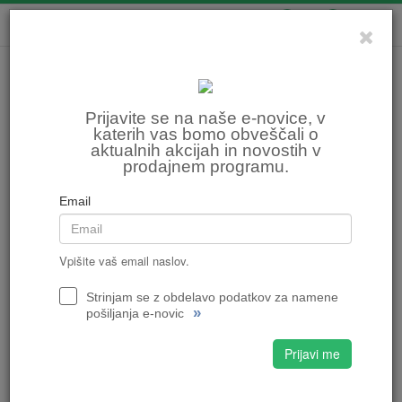
0
0
Prijavite se na naše e-novice, v
katerih vas bomo obveščali o
aktualnih akcijah in novostih v
prodajnem programu.
Email
Vpišite vaš email naslov.
Strinjam se z obdelavo podatkov za namene
»
pošiljanja e-novic
Prijavi me