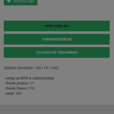
Seznam Želja
OPIS IZDELKA
SORODNI IZDELKI
ZALOGA PO TRGOVINAH
VERIGA CN-HG601 105 11P 116ČL
- veriga za MTB in cestna kolesa
- število prestav: 11
- število členov: 116
- serije: 105