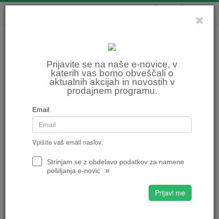
0
0
Prijavite se na naše e-novice, v
katerih vas bomo obveščali o
aktualnih akcijah in novostih v
prodajnem programu.
Email
Vpišite vaš email naslov.
Strinjam se z obdelavo podatkov za namene
»
pošiljanja e-novic
Prijavi me