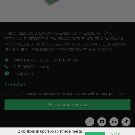
FIRMA: VELO D.O.O., DAVČNA ŠTEVILKA: SI74723634, MATIČNA
ŠTEVILKA: 5105706000, ŠIFRA DEJAVNOSTI: 51.470, TRANSAKCIJSKI
RAČUN: NLB D.D. IBAN: SI56 0292 3001 4159 812, SWIFT: LJBASI2XXXX,
PHV D.D., IBAN: SI56 6400 0000 0794 732, SWIFT: HKVISI22XXX
Dunajska 421, 1231 - Ljubljana Črnuče
01 51 95 030 (uprava)
info@velo.si
E-novice
vpišite vaš e-naslov in obveščali vas bomo o novostih iz naše ponudbe
Prijavi se na e-novice
Z obiskom in uporabo spletnega mesta
Več o