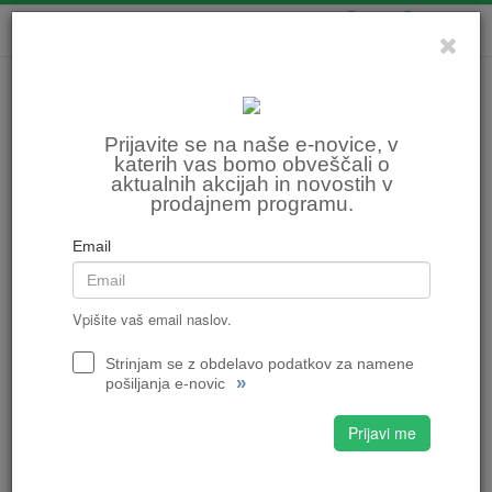
0
0
Prijavite se na naše e-novice, v
katerih vas bomo obveščali o
aktualnih akcijah in novostih v
prodajnem programu.
Email
Vpišite vaš email naslov.
Strinjam se z obdelavo podatkov za namene
»
pošiljanja e-novic
Prijavi me