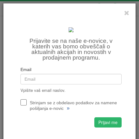
0
0
Prijavite se na naše e-novice, v
katerih vas bomo obveščali o
aktualnih akcijah in novostih v
prodajnem programu.
Email
Vpišite vaš email naslov.
Strinjam se z obdelavo podatkov za namene
»
pošiljanja e-novic
Prijavi me