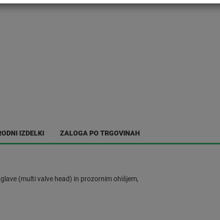
ODNI IZDELKI
ZALOGA PO TRGOVINAH
o glave (multi valve head) in prozornim ohišjem,