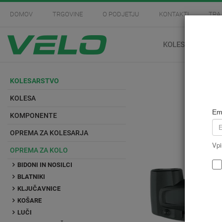
DOMOV
TRGOVINE
O PODJETJU
KONTAKTI
TRA
KOLESARSTVO
KOLESARSTVO
KOLESA
Em
KOMPONENTE
OPREMA ZA KOLESARJA
Vpi
OPREMA ZA KOLO
BIDONI IN NOSILCI
BLATNIKI
KLJUČAVNICE
KOŠARE
LUČI