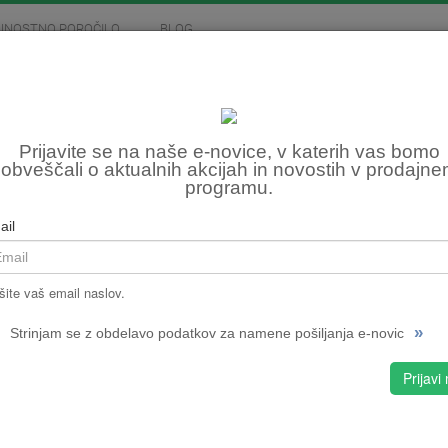
JNOSTNO POROČILO
BLOG
MOTOCIKLIZEM
SKIROJI
FITNES, OSTALO
TLA
Prijavite se na naše e-novice, v katerih vas bomo
obveščali o aktualnih akcijah in novostih v prodajn
programu.
Šifra:
NPMPC
ail
CENA
šite vaš email naslov.
»
Strinjam se z obdelavo podatkov za namene pošiljanja e-novic
Prijavi
S