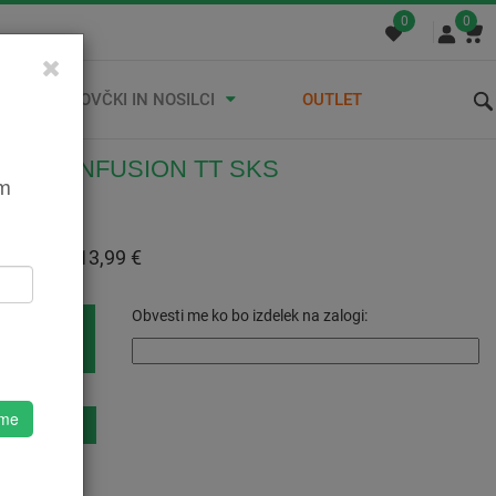
0
0
STREŠNI KOVČKI IN NOSILCI
OUTLET
ČILKA INFUSION TT SKS
em
572872233
:
13,99 €
 Z DDV:
13,99 €
Obvesti me ko bo izdelek na zalogi:
 me
eznam Želja