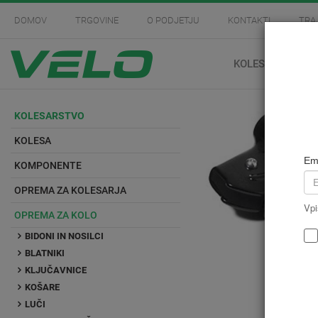
DOMOV
TRGOVINE
O PODJETJU
KONTAKTI
TRA
KOLESARSTVO
KOLESARSTVO
KOLESA
Em
KOMPONENTE
OPREMA ZA KOLESARJA
Vpi
OPREMA ZA KOLO
BIDONI IN NOSILCI
BLATNIKI
KLJUČAVNICE
KOŠARE
LUČI