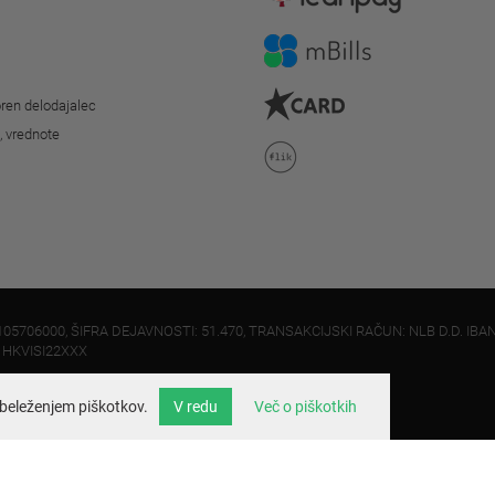
ren delodajalec
o, vrednote
105706000, ŠIFRA DEJAVNOSTI: 51.470, TRANSAKCIJSKI RAČUN: NLB D.D. IBAN
: HKVISI22XXX
beleženjem piškotkov.
V redu
Več o piškotkih
info@velo.si