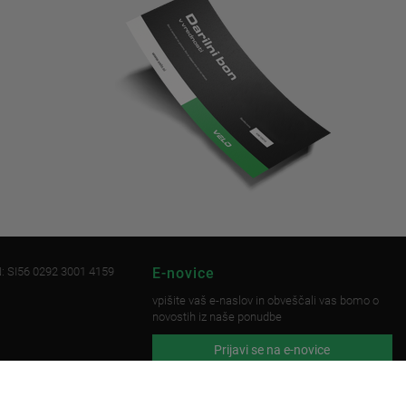
: SI56 0292 3001 4159
E-novice
vpišite vaš e-naslov in obveščali vas bomo o
novostih iz naše ponudbe
Prijavi se na e-novice