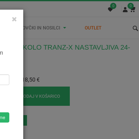
0
0
STREŠNI KOVČKI IN NOSILCI
OUTLET
RA ZA KOLO TRANZ-X NASTAVLJIVA 24-
em
 ČRNA
500063040
:
18,50 €
 Z DDV:
18,50 €
DODAJ V KOŠARICO
 me
eznam Želja