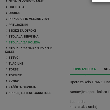
NEGA IN VZDRŽEVANJE
OGLEDALA
ORODJE
PRIKOLICE IN VLEČNE VRVI
PRTLJAŽNIKI
SEDEŽI ZA OTROKE
STOJALA SERVISNA
STOJALA ZA KOLESA
STOJALA ZA SHRANJEVANJE
KOLES
ŠTEVCI
TLAČILKE
OPIS IZDELKA
SOR
TORBE
TORBICE
ZVONCI
Opora za kolo TRANZ-X nas
ZAŠČITA OKVIRJA
Nastavljiva opora kolesa TR
KRPICE, LEPILNE GARNITURE
Lastnosti:
- material: aluminij