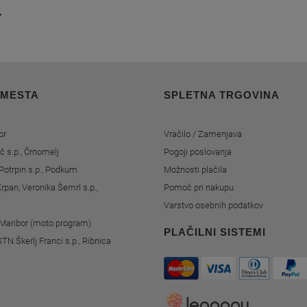
'
 MESTA
SPLETNA TRGOVINA
or
Vračilo / Zamenjava
č s.p., Črnomelj
Pogoji poslovanja
Potrpin s.p., Podkum
Možnosti plačila
rpan, Veronika Šemrl s.p.,
Pomoč pri nakupu
Varstvo osebnih podatkov
, Maribor (moto program)
PLAČILNI SISTEMI
STN Škerlj Franci s.p., Ribnica