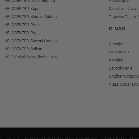
VELOCENTER, Ilirska Bistrica
Podskrajnik
VELOCENTER, Koper
Moto limit d.o.o.
VELOCENTER, Murska Sobota
Trgovina Tijana, 
VELOCENTER, Pivka
O NAS
VELOCENTER, Ptuj
VELOCENTER, Slovenj Gradec
O podjetju
VELOCENTER, Solkan
Veleprodaja
VELO Bokal Sport, Škofja Loka
Kontakti
Zaposlovanje
Družbeno odgovo
Vizija, poslanstv