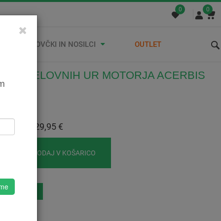
0
0
STREŠNI KOVČKI IN NOSILCI
OUTLET
VEC DELOVNIH UR MOTORJA ACERBIS
em
ROY
324275090
:
29,95 €
 Z DDV:
29,95 €
DODAJ V KOŠARICO
 me
eznam Želja