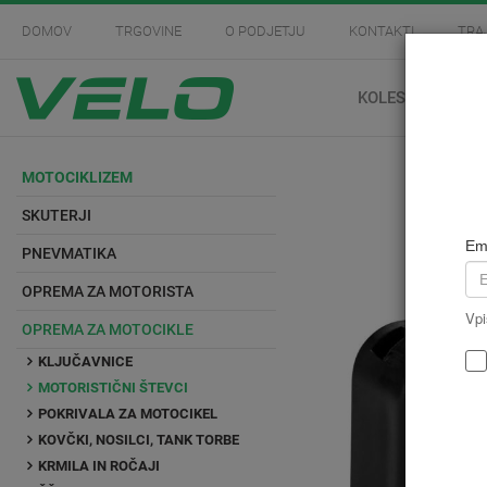
DOMOV
TRGOVINE
O PODJETJU
KONTAKTI
TRA
KOLESARSTVO
MOTOCIKLIZEM
SKUTERJI
Em
PNEVMATIKA
OPREMA ZA MOTORISTA
Vpi
OPREMA ZA MOTOCIKLE
KLJUČAVNICE
MOTORISTIČNI ŠTEVCI
POKRIVALA ZA MOTOCIKEL
KOVČKI, NOSILCI, TANK TORBE
KRMILA IN ROČAJI