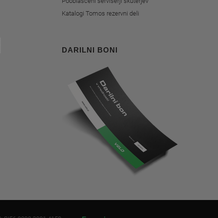
Pooblaščeni serviserji skuterjev
Katalogi Tomos rezervni deli
DARILNI BONI