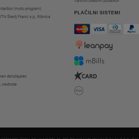
Varstvo osebnih podatkov
, Maribor (moto program)
PLAČILNI SISTEMI
STN Škerlj Franci s.p., Ribnica
ren delodajalec
o, vrednote