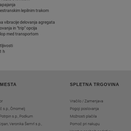
napajanja
estranskim lepilnim trakom
na vibracije delovanja agregata
vanja in "trip" opcija
vklop med transportom
ljivosti
1 h
 MESTA
SPLETNA TRGOVINA
or
Vračilo / Zamenjava
č s.p., Črnomelj
Pogoji poslovanja
Potrpin s.p., Podkum
Možnosti plačila
rpan, Veronika Šemrl s.p.,
Pomoč pri nakupu