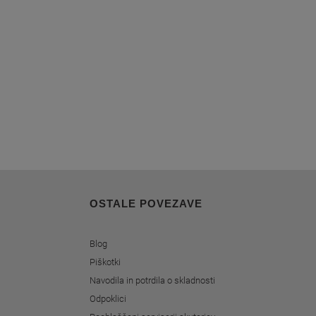
OSTALE POVEZAVE
Blog
Piškotki
Navodila in potrdila o skladnosti
Odpoklici