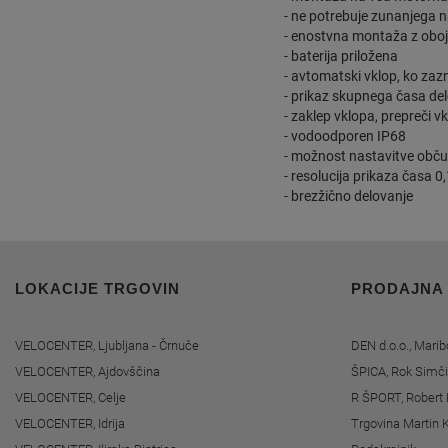
- ne potrebuje zunanjega 
- enostvna montaža z oboj
- baterija priložena
- avtomatski vklop, ko zaz
- prikaz skupnega časa delo
- zaklep vklopa, prepreči 
- vodoodporen IP68
- možnost nastavitve občut
- resolucija prikaza časa 0,
- brezžično delovanje
LOKACIJE TRGOVIN
PRODAJNA
VELOCENTER, Ljubljana - Črnuče
DEN d.o.o., Marib
VELOCENTER, Ajdovščina
ŠPICA, Rok Simči
VELOCENTER, Celje
R ŠPORT, Robert 
VELOCENTER, Idrija
Trgovina Martin K