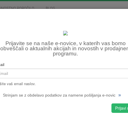
JNOSTNO POROČILO
BLOG
MOTOCIKLIZEM
SKIROJI
FITNES, OSTALO
ŠTE
Prijavite se na naše e-novice, v katerih vas bomo
obveščali o aktualnih akcijah in novostih v prodajn
RE
programu.
Šifra:
ail
NPMPC
CENA
šite vaš email naslov.
»
Strinjam se z obdelavo podatkov za namene pošiljanja e-novic
Prijavi
S