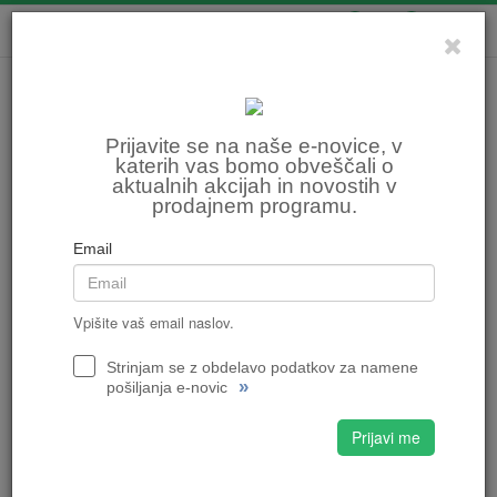
0
0
Prijavite se na naše e-novice, v
katerih vas bomo obveščali o
aktualnih akcijah in novostih v
prodajnem programu.
Email
Vpišite vaš email naslov.
Strinjam se z obdelavo podatkov za namene
»
pošiljanja e-novic
Prijavi me