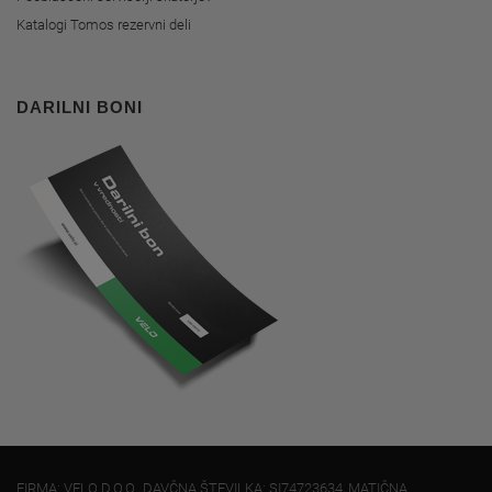
Katalogi Tomos rezervni deli
DARILNI BONI
FIRMA: VELO D.O.O., DAVČNA ŠTEVILKA: SI74723634, MATIČNA