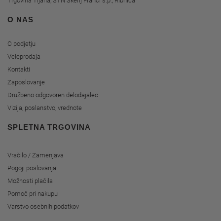
Trgovina Tijana, STN Škerlj Franci s.p., Ribnica
O NAS
O podjetju
Veleprodaja
Kontakti
Zaposlovanje
Družbeno odgovoren delodajalec
Vizija, poslanstvo, vrednote
SPLETNA TRGOVINA
Vračilo / Zamenjava
Pogoji poslovanja
Možnosti plačila
Pomoč pri nakupu
Varstvo osebnih podatkov