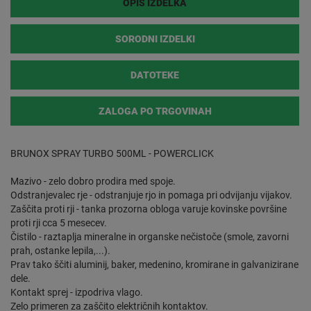
OPIS IZDELKA
SORODNI IZDELKI
DATOTEKE
ZALOGA PO TRGOVINAH
BRUNOX SPRAY TURBO 500ML - POWERCLICK
Mazivo - zelo dobro prodira med spoje.
Odstranjevalec rje - odstranjuje rjo in pomaga pri odvijanju vijakov.
Zaščita proti rji - tanka prozorna obloga varuje kovinske površine
proti rji cca 5 mesecev.
Čistilo - raztaplja mineralne in organske nečistoče (smole, zavorni
prah, ostanke lepila,...).
Prav tako ščiti aluminij, baker, medenino, kromirane in galvanizirane
dele.
Kontakt sprej - izpodriva vlago.
Zelo primeren za zaščito električnih kontaktov.