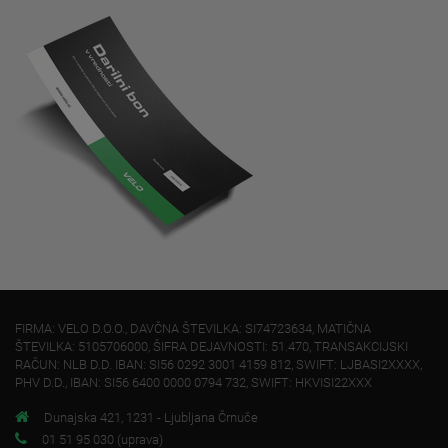
FIRMA: VELO D.O.O., DAVČNA ŠTEVILKA: SI74723634, MATIČNA
ŠTEVILKA: 5105706000, ŠIFRA DEJAVNOSTI: 51.470, TRANSAKCIJSKI
RAČUN: NLB D.D. IBAN: SI56 0292 3001 4159 812, SWIFT: LJBASI2XXXX,
PHV D.D., IBAN: SI56 6400 0000 0794 732, SWIFT: HKVISI22XXX
Dunajska 421, 1231 - Ljubljana Črnuče
01 51 95 030 (uprava)