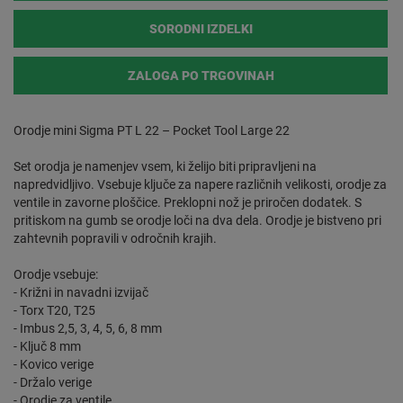
SORODNI IZDELKI
ZALOGA PO TRGOVINAH
Orodje mini Sigma PT L 22 – Pocket Tool Large 22
Set orodja je namenjev vsem, ki želijo biti pripravljeni na
napredvidljivo. Vsebuje ključe za napere različnih velikosti, orodje za
ventile in zavorne ploščice. Preklopni nož je priročen dodatek. S
pritiskom na gumb se orodje loči na dva dela. Orodje je bistveno pri
zahtevnih popravili v odročnih krajih.
Orodje vsebuje:
- Križni in navadni izvijač
- Torx T20, T25
- Imbus 2,5, 3, 4, 5, 6, 8 mm
- Ključ 8 mm
- Kovico verige
- Držalo verige
- Orodje za ventile