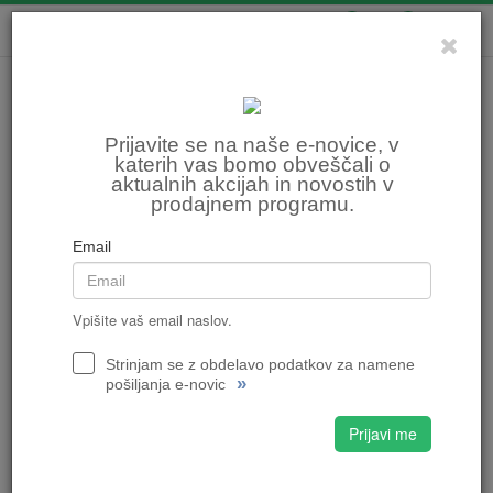
0
0
Prijavite se na naše e-novice, v
katerih vas bomo obveščali o
aktualnih akcijah in novostih v
prodajnem programu.
Email
Vpišite vaš email naslov.
Strinjam se z obdelavo podatkov za namene
»
pošiljanja e-novic
Prijavi me