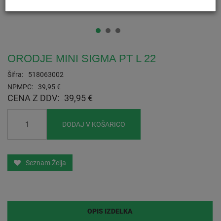
ORODJE MINI SIGMA PT L 22
Šifra:
518063002
NPMPC:
39,95 €
CENA Z DDV:
39,95 €
DODAJ V KOŠARICO
Seznam Želja
OPIS IZDELKA