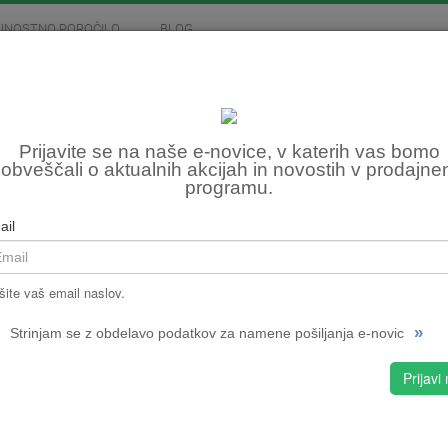
JNOSTNO POROČILO
BLOG
MOTOCIKLIZEM
SKIROJI
FITNES, OSTALO
SED
Prijavite se na naše e-novice, v katerih vas bomo
obveščali o aktualnih akcijah in novostih v prodajn
programu.
Šifra:
NPMPC
ail
CENA
RJAV
šite vaš email naslov.
izbran
»
Strinjam se z obdelavo podatkov za namene pošiljanja e-novic
RJAVA
Prijavi