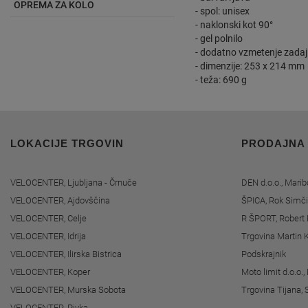
OPREMA ZA KOLO
- spol: unisex
- naklonski kot 90°
- gel polnilo
- dodatno vzmetenje zadaj
- dimenzije: 253 x 214 mm
- teža: 690 g
LOKACIJE TRGOVIN
PRODAJNA
VELOCENTER, Ljubljana - Črnuče
DEN d.o.o., Marib
VELOCENTER, Ajdovščina
ŠPICA, Rok Simči
VELOCENTER, Celje
R ŠPORT, Robert 
VELOCENTER, Idrija
Trgovina Martin K
VELOCENTER, Ilirska Bistrica
Podskrajnik
VELOCENTER, Koper
Moto limit d.o.o.
VELOCENTER, Murska Sobota
Trgovina Tijana, 
VELOCENTER, Pivka