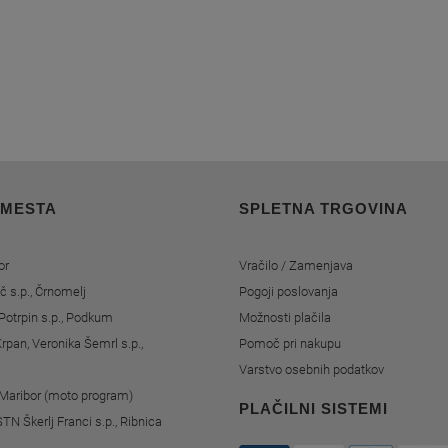
 MESTA
SPLETNA TRGOVINA
or
Vračilo / Zamenjava
č s.p., Črnomelj
Pogoji poslovanja
Potrpin s.p., Podkum
Možnosti plačila
rpan, Veronika Šemrl s.p.,
Pomoč pri nakupu
Varstvo osebnih podatkov
, Maribor (moto program)
PLAČILNI SISTEMI
STN Škerlj Franci s.p., Ribnica