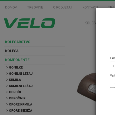
DOMOV
TRGOVINE
O PODJETJU
KONTAKTI
TRA
KOLESARSTVO
KOLESARSTVO
KOLESA
Em
KOMPONENTE
GONILKE
GONILNI LEŽAJI
Vpi
KRMILA
KRMILNI LEŽAJI
OBROČI
OBROČNIKI
OPORE KRMILA
OPORE SEDEŽA