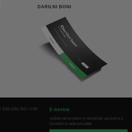
DARILNI BONI
: SI56 0292 3001 4159
E-novice
vpišite vaš e-naslov in obveščali vas bomo o
novostih iz naše ponudbe