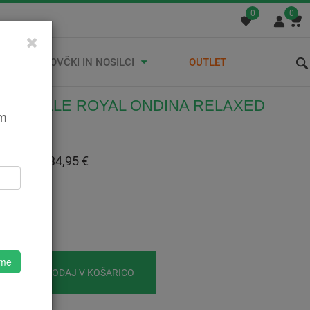
0
0
STREŠNI KOVČKI IN NOSILCI
OUTLET
EŽ SELLE ROYAL ONDINA RELAXED
em
555A171US
:
34,95 €
 Z DDV:
34,95 €
A
o
 me
DODAJ V KOŠARICO