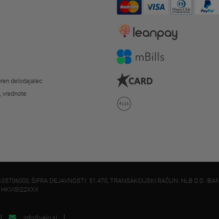
ren delodajalec
o, vrednote
105706000, ŠIFRA DEJAVNOSTI: 51.470, TRANSAKCIJSKI RAČUN: NLB D.D. IBAN
: HKVISI22XXX
info@velo.si