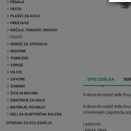
PEDALA
PESTA
PLAŠČI ZA KOLO
PRESTAVE
ROČAJI, TRAKOVI, ROGOVI
SEDEŽI
SEDEŽI ZA IZPOSOJO
SKUPINE
TUBELESS
VERIGE
VILICE
ZAVORE
OPIS IZDELKA
SOR
ZOBNIKI
ŽICE IN BOVDNI
Kolesarski sedež Selle Ro
ZRAČNICE ZA KOLO
Kolesarski sedež Selle Roy
BATERIJE, POLNILCI
vzmetenjem zagotavlja pri
DELI ZA ELEKTRIČNA KOLESA
OPREMA ZA KOLESARJA
Lastnosti:
- barva: rjava