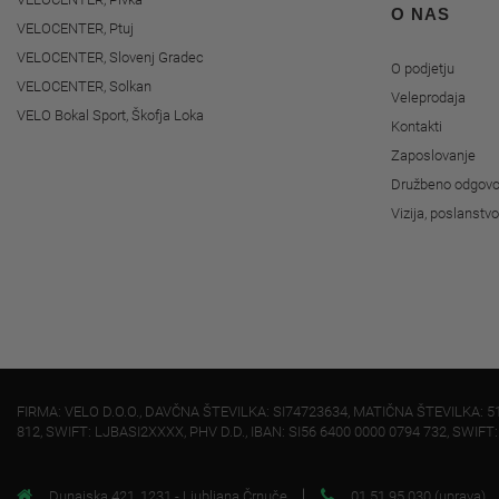
O NAS
VELOCENTER, Ptuj
VELOCENTER, Slovenj Gradec
O podjetju
VELOCENTER, Solkan
Veleprodaja
VELO Bokal Sport, Škofja Loka
Kontakti
Zaposlovanje
Družbeno odgovo
Vizija, poslanstv
FIRMA: VELO D.O.O., DAVČNA ŠTEVILKA: SI74723634, MATIČNA ŠTEVILKA: 5
812, SWIFT: LJBASI2XXXX, PHV D.D., IBAN: SI56 6400 0000 0794 732, SWIFT
Dunajska 421, 1231 - Ljubljana Črnuče
01 51 95 030 (uprava)