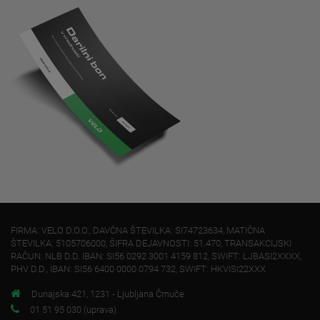
FIRMA: VELO D.O.O., DAVČNA ŠTEVILKA: SI74723634, MATIČNA
ŠTEVILKA: 5105706000, ŠIFRA DEJAVNOSTI: 51.470, TRANSAKCIJSKI
RAČUN: NLB D.D. IBAN: SI56 0292 3001 4159 812, SWIFT: LJBASI2XXXX,
PHV D.D., IBAN: SI56 6400 0000 0794 732, SWIFT: HKVISI22XXX
Dunajska 421, 1231 - Ljubljana Črnuče
01 51 95 030 (uprava)