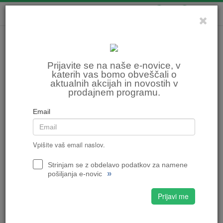
0
0
Prijavite se na naše e-novice, v
katerih vas bomo obveščali o
aktualnih akcijah in novostih v
prodajnem programu.
Email
Vpišite vaš email naslov.
Strinjam se z obdelavo podatkov za namene
»
pošiljanja e-novic
Prijavi me