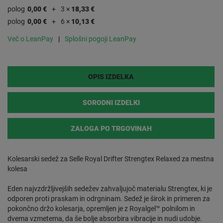
polog
0,00 €
3 ×
18,33 €
polog
0,00 €
6 ×
10,13 €
Več o LeanPay
Splošni pogoji LeanPay
OPIS IZDELKA
SORODNI IZDELKI
ZALOGA PO TRGOVINAH
Kolesarski sedež za Selle Royal Drifter Strengtex Relaxed za mestna
kolesa
Eden najvzdržljivejših sedežev zahvaljujoč materialu Strengtex, ki je
odporen proti praskam in odrgninam. Sedež je širok in primeren za
pokončno držo kolesarja, opremljen je z Royalgel™ polnilom in
dvema vzmetema, da še bolje absorbira vibracije in nudi udobje.