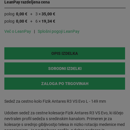
LeanPay razdeljena cena
polog
0,00 €
3 ×
35,00 €
polog
0,00 €
6 ×
19,34 €
Več o LeanPay
Splošni pogoji LeanPay
OPIS IZDELKA
SORODNI IZDELKI
ZALOGA PO TRGOVINAH
Sedež za cestno kolo Fizik Antares R3 VS Evo L - 149 mm
Udoben sedež za cestne kolesarje Fizik Antares R3 VS Evo, ki iščejo
nevtralen profil sedeža s sredinskim kanalom. Primeren je za
kolesarje s srednjo gibljivostjo telesa in nizko rotacijo medenice med