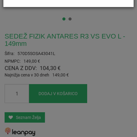
SEDEŽ FIZIK ANTARES R3 VS EVO L -
149mm
Šifra:
570D5SOSA43041L
NPMPC:
149,00 €
CENA Z DDV:
104,30 €
Najnižja cena v 30 dneh
149,00 €
DODAJ V KOŠARICO
Seznam Želja