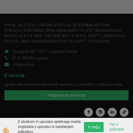
FIRMA: VELO D.O.O., DAVČNA ŠTEVILKA: SI74723634, MATIČNA
ŠTEVILKA: 5105706000, ŠIFRA DEJAVNOSTI: 51.470, TRANSAKCIJSKI
RAČUN: NLB D.D. IBAN: SI56 0292 3001 4159 812, SWIFT: LJBASI2XXXX,
PHV D.D., IBAN: SI56 6400 0000 0794 732, SWIFT: HKVISI22XXX
Dunajska 421, 1231 - Ljubljana Črnuče
01 51 95 030 (uprava)
info@velo.si
E-novice
vpišite vaš e-naslov in obveščali vas bomo o novostih iz naše ponudbe
Prijavi se na e-novice
Z obiskom in uporabo spletnega mesta
Več o
V redu
soglašate z uporabo in beleženjem
piškotkih
Izdelava spletne trgovine
piškotkov.