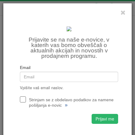
0
0
Prijavite se na naše e-novice, v
katerih vas bomo obveščali o
aktualnih akcijah in novostih v
prodajnem programu.
Email
Vpišite vaš email naslov.
Strinjam se z obdelavo podatkov za namene
»
pošiljanja e-novic
Prijavi me