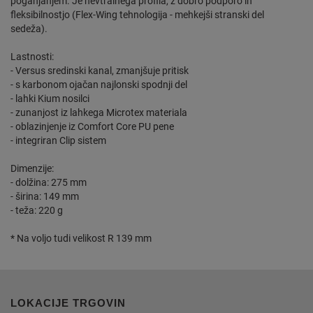
poganjanjem. Je nevtralnega profila, z dobro podporo in
fleksibilnostjo (Flex-Wing tehnologija - mehkejši stranski del
sedeža).
Lastnosti:
- Versus sredinski kanal, zmanjšuje pritisk
- s karbonom ojačan najlonski spodnji del
- lahki Kium nosilci
- zunanjost iz lahkega Microtex materiala
- oblazinjenje iz Comfort Core PU pene
- integriran Clip sistem
Dimenzije:
- dolžina: 275 mm
- širina: 149 mm
- teža: 220 g
* Na voljo tudi velikost R 139 mm
LOKACIJE TRGOVIN