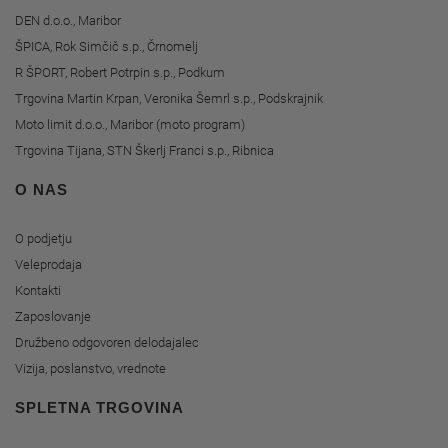
DEN d.o.o., Maribor
ŠPICA, Rok Simčič s.p., Črnomelj
R ŠPORT, Robert Potrpin s.p., Podkum
Trgovina Martin Krpan, Veronika Šemrl s.p., Podskrajnik
Moto limit d.o.o., Maribor (moto program)
Trgovina Tijana, STN Škerlj Franci s.p., Ribnica
O NAS
O podjetju
Veleprodaja
Kontakti
Zaposlovanje
Družbeno odgovoren delodajalec
Vizija, poslanstvo, vrednote
SPLETNA TRGOVINA