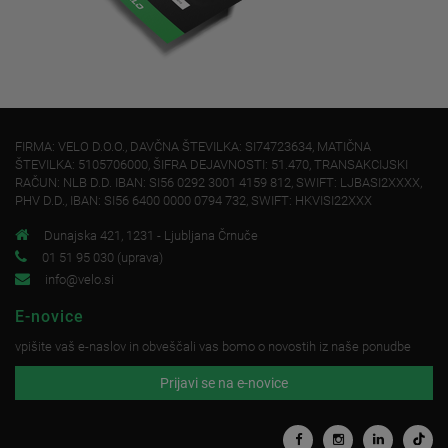
FIRMA: VELO D.O.O., DAVČNA ŠTEVILKA: SI74723634, MATIČNA
ŠTEVILKA: 5105706000, ŠIFRA DEJAVNOSTI: 51.470, TRANSAKCIJSKI
RAČUN: NLB D.D. IBAN: SI56 0292 3001 4159 812, SWIFT: LJBASI2XXXX,
PHV D.D., IBAN: SI56 6400 0000 0794 732, SWIFT: HKVISI22XXX
Dunajska 421, 1231 - Ljubljana Črnuče
01 51 95 030 (uprava)
info@velo.si
E-novice
vpišite vaš e-naslov in obveščali vas bomo o novostih iz naše ponudbe
Prijavi se na e-novice