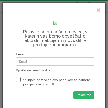
0
0
Prijavite se na naše e-novice, v
katerih vas bomo obveščali o
aktualnih akcijah in novostih v
prodajnem programu.
Email
Vpišite vaš email naslov.
Strinjam se z obdelavo podatkov za namene
»
pošiljanja e-novic
Prijavi me