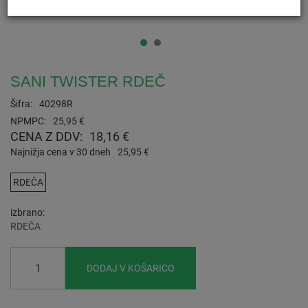
SANI TWISTER RDEČ
Šifra:
40298R
NPMPC:
25,95 €
CENA Z DDV:
18,16 €
Najnižja cena v 30 dneh
25,95 €
RDEČA
izbrano
RDEČA
DODAJ V KOŠARICO