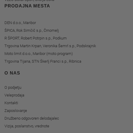
PRODAJNA MESTA
DEN d.o.o., Maribor
ŠPICA, Rok Simčič s.p., Črnomelj
R ŠPORT, Robert Potrpin s.p., Podkum
Trgovina Martin Krpan, Veronika Šemrl s.p., Podskrajnik
Moto limit d.o.o., Maribor (moto program)
Trgovina Tijana, STN Škerlj Franci s.p., Ribnica
O NAS
O podjetju
Veleprodaja
Kontakti
Zaposlovanje
Družbeno odgovoren delodajalec
Vizija, poslanstvo, vrednote