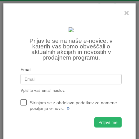
0
0
Prijavite se na naše e-novice, v
katerih vas bomo obveščali o
aktualnih akcijah in novostih v
prodajnem programu.
Email
Vpišite vaš email naslov.
Strinjam se z obdelavo podatkov za namene
»
pošiljanja e-novic
Prijavi me