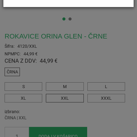
ROKAVICE ORINA GLEN - ČRNE
Šifra:
4120/XXL
NPMPC:
44,99 €
CENA Z DDV:
44,99 €
ČRNA
S
M
L
XL
XXL
XXXL
izbrano
ČRNA | XXL
DODAJ V KOŠARICO