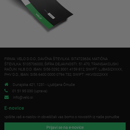
FIRMA: VELO D.O.O., DAVČNA ŠTEVILKA: SI74723634, MATIČNA
ŠTEVILKA: 5105706000, ŠIFRA DEJAVNOSTI: 51.470, TRANSAKCIJSKI
RAČUN: NLB D.D. IBAN: SI56 0292 3001 4159 812, SWIFT: LJBASI2XXXX,
PHV D.D., IBAN: SI56 6400 0000 0794 732, SWIFT: HKVISI22XXX
Dunajska 421, 1231 - Ljubljana Črnuče
01 51 95 030 (uprava)
info@velo.si
E-novice
vpišite vaš e-naslov in obveščali vas bomo o novostih iz naše ponudbe
Prijavi se na e-novice