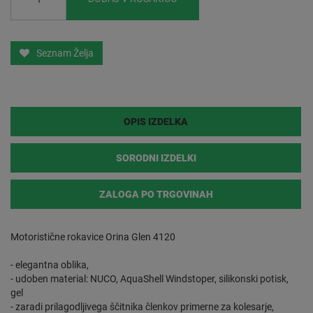
Seznam Želja
OPIS IZDELKA
SORODNI IZDELKI
ZALOGA PO TRGOVINAH
Motoristične rokavice Orina Glen 4120
- elegantna oblika,
- udoben material: NUCO, AquaShell Windstoper, silikonski potisk,
gel
- zaradi prilagodljivega ščitnika členkov primerne za kolesarje,