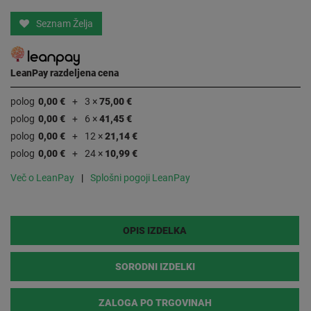
Seznam Želja
LeanPay razdeljena cena
polog
0,00 €
3 ×
75,00 €
polog
0,00 €
6 ×
41,45 €
polog
0,00 €
12 ×
21,14 €
polog
0,00 €
24 ×
10,99 €
Več o LeanPay
Splošni pogoji LeanPay
OPIS IZDELKA
SORODNI IZDELKI
ZALOGA PO TRGOVINAH