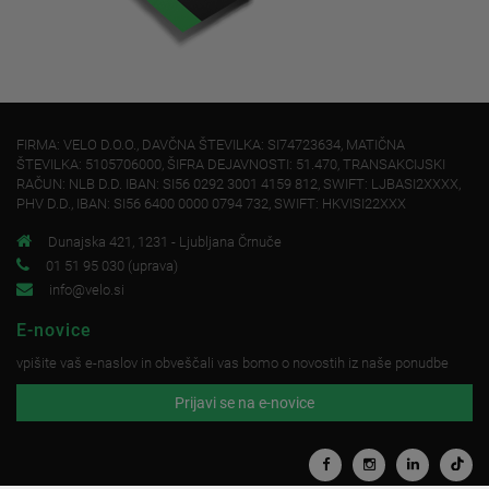
FIRMA: VELO D.O.O., DAVČNA ŠTEVILKA: SI74723634, MATIČNA
ŠTEVILKA: 5105706000, ŠIFRA DEJAVNOSTI: 51.470, TRANSAKCIJSKI
RAČUN: NLB D.D. IBAN: SI56 0292 3001 4159 812, SWIFT: LJBASI2XXXX,
PHV D.D., IBAN: SI56 6400 0000 0794 732, SWIFT: HKVISI22XXX
Dunajska 421, 1231 - Ljubljana Črnuče
01 51 95 030 (uprava)
info@velo.si
E-novice
vpišite vaš e-naslov in obveščali vas bomo o novostih iz naše ponudbe
Prijavi se na e-novice