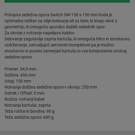
Potopna sedežna opora Switch SW-150 s 150 mm hoda je
optimalna rešitev za višje kolesarje ali za tiste, ki imajo okvir z
geometrijo, ki omogoča uporabo daljših sedežnih opor.
Za okvirje z notranjo napeljavo kablov.
Delovanje zagotavlja zaprta kartuša, ki omogoča hitro in enostavno
vzdrževanje, zahvaljujoč servisnim kompletom pa je možno
enostavno in poceni zamenjati kartušo in vse komponente znotraj
sedežne opore.
Premer: 34,9 mm
Dolžina: 456 mm
Izteg: 150 mm
Notranja dolžina sedežne opore v okvirju: 250 mm
Odmik / Offset: 0 mm
Ročica: notranji kabel
Notranja kartuša: zaprta
Teža ročice in bovdna: 90 g
Teža sedežne opore: 685 g