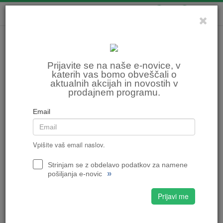
0
0
Prijavite se na naše e-novice, v
katerih vas bomo obveščali o
aktualnih akcijah in novostih v
prodajnem programu.
Email
Vpišite vaš email naslov.
Strinjam se z obdelavo podatkov za namene
»
pošiljanja e-novic
Prijavi me