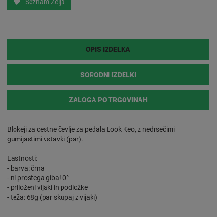
Seznam Želja
OPIS IZDELKA
SORODNI IZDELKI
ZALOGA PO TRGOVINAH
Blokeji za cestne čevlje za pedala Look Keo, z nedrsečimi
gumijastimi vstavki (par).
Lastnosti:
- barva: črna
- ni prostega giba! 0°
- priloženi vijaki in podložke
- teža: 68g (par skupaj z vijaki)