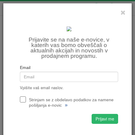
0
0
Prijavite se na naše e-novice, v
katerih vas bomo obveščali o
aktualnih akcijah in novostih v
prodajnem programu.
Email
Vpišite vaš email naslov.
Strinjam se z obdelavo podatkov za namene
»
pošiljanja e-novic
Prijavi me