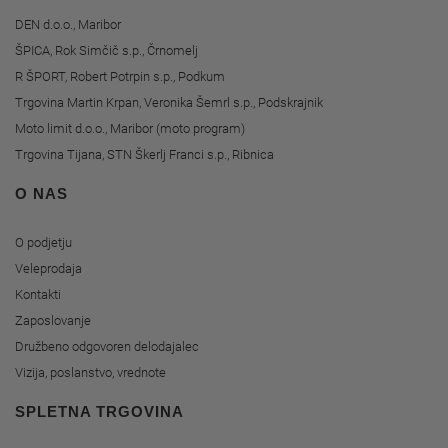
DEN d.o.o., Maribor
ŠPICA, Rok Simčič s.p., Črnomelj
R ŠPORT, Robert Potrpin s.p., Podkum
Trgovina Martin Krpan, Veronika Šemrl s.p., Podskrajnik
Moto limit d.o.o., Maribor (moto program)
Trgovina Tijana, STN Škerlj Franci s.p., Ribnica
O NAS
O podjetju
Veleprodaja
Kontakti
Zaposlovanje
Družbeno odgovoren delodajalec
Vizija, poslanstvo, vrednote
SPLETNA TRGOVINA