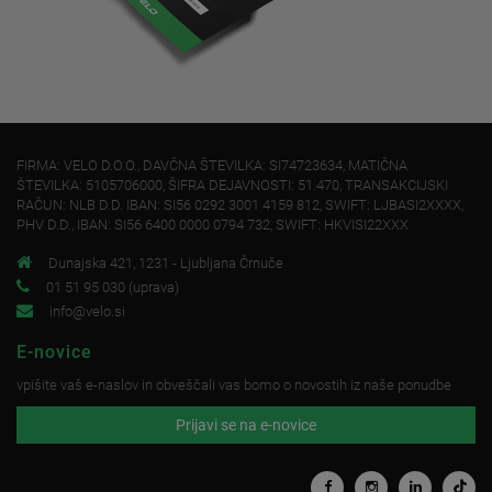
FIRMA: VELO D.O.O., DAVČNA ŠTEVILKA: SI74723634, MATIČNA
ŠTEVILKA: 5105706000, ŠIFRA DEJAVNOSTI: 51.470, TRANSAKCIJSKI
RAČUN: NLB D.D. IBAN: SI56 0292 3001 4159 812, SWIFT: LJBASI2XXXX,
PHV D.D., IBAN: SI56 6400 0000 0794 732, SWIFT: HKVISI22XXX
Dunajska 421, 1231 - Ljubljana Črnuče
01 51 95 030 (uprava)
info@velo.si
E-novice
vpišite vaš e-naslov in obveščali vas bomo o novostih iz naše ponudbe
Prijavi se na e-novice