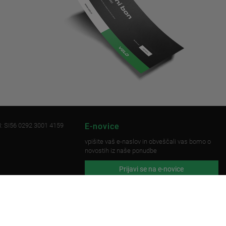
: SI56 0292 3001 4159
E-novice
vpišite vaš e-naslov in obveščali vas bomo o
novostih iz naše ponudbe
Prijavi se na e-novice