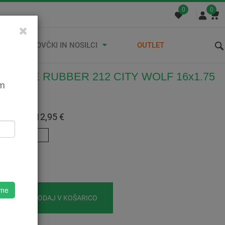
0
0
STREŠNI KOVČKI IN NOSILCI
OUTLET
ŠČ VEE RUBBER 212 CITY WOLF 16x1.75
em
500212000
:
12,95 €
 Z DDV:
12,95 €
16"
o
 me
DODAJ V KOŠARICO