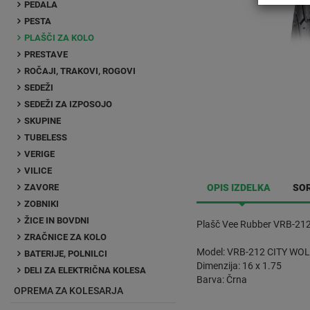
PEDALA
PESTA
PLAŠČI ZA KOLO
PRESTAVE
ROČAJI, TRAKOVI, ROGOVI
SEDEŽI
SEDEŽI ZA IZPOSOJO
SKUPINE
TUBELESS
VERIGE
VILICE
ZAVORE
OPIS IZDELKA
SOR
ZOBNIKI
ŽICE IN BOVDNI
Plašč Vee Rubber VRB-21
ZRAČNICE ZA KOLO
Model: VRB-212 CITY WO
BATERIJE, POLNILCI
Dimenzija: 16 x 1.75
DELI ZA ELEKTRIČNA KOLESA
Barva: Črna
OPREMA ZA KOLESARJA