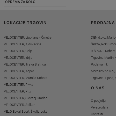
OPREMA ZA KOLO
LOKACIJE TRGOVIN
PRODAJNA
VELOCENTER, Ljubljana - Črnuče
DEN d.o.o., Marib
VELOCENTER, Ajdovščina
ŠPICA, Rok Simči
VELOCENTER, Celje
R ŠPORT, Robert 
VELOCENTER, Idrija
Trgovina Martin K
VELOCENTER, Ilirska Bistrica
Podskrajnik
VELOCENTER, Koper
Moto limit d.o.o.
VELOCENTER, Murska Sobota
Trgovina Tijana, 
VELOCENTER, Pivka
O NAS
VELOCENTER, Ptuj
VELOCENTER, Slovenj Gradec
O podjetju
VELOCENTER, Solkan
Veleprodaja
VELO Bokal Sport, Škofja Loka
Kontakti