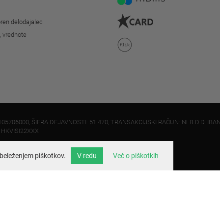
ren delodajalec
o, vrednote
105706000, ŠIFRA DEJAVNOSTI: 51.470, TRANSAKCIJSKI RAČUN: NLB D.D. IBAN
: HKVISI22XXX
beleženjem piškotkov.
V redu
Več o piškotkih
info@velo.si