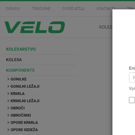
DOMOV
TRGOVINE
O PODJETJU
KONTAKTI
TRA
KOLESARSTVO
KOLESARSTVO
KOLESA
Em
KOMPONENTE
GONILKE
GONILNI LEŽAJI
Vpi
KRMILA
KRMILNI LEŽAJI
OBROČI
OBROČNIKI
OPORE KRMILA
OPORE SEDEŽA