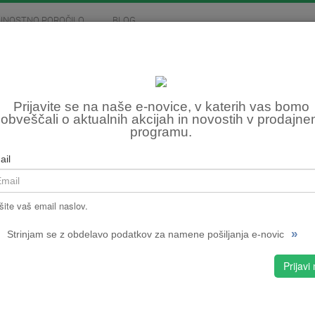
JNOSTNO POROČILO
BLOG
MOTOCIKLIZEM
SKIROJI
FITNES, OSTALO
PLA
Prijavite se na naše e-novice, v katerih vas bomo
obveščali o aktualnih akcijah in novostih v prodajn
programu.
Šifra:
NPMPC
ail
CENA
šite vaš email naslov.
izbran
»
Strinjam se z obdelavo podatkov za namene pošiljanja e-novic
16"
Prijavi