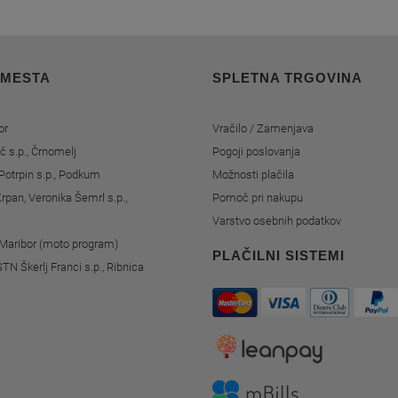
 MESTA
SPLETNA TRGOVINA
or
Vračilo / Zamenjava
č s.p., Črnomelj
Pogoji poslovanja
Potrpin s.p., Podkum
Možnosti plačila
rpan, Veronika Šemrl s.p.,
Pomoč pri nakupu
Varstvo osebnih podatkov
, Maribor (moto program)
PLAČILNI SISTEMI
STN Škerlj Franci s.p., Ribnica