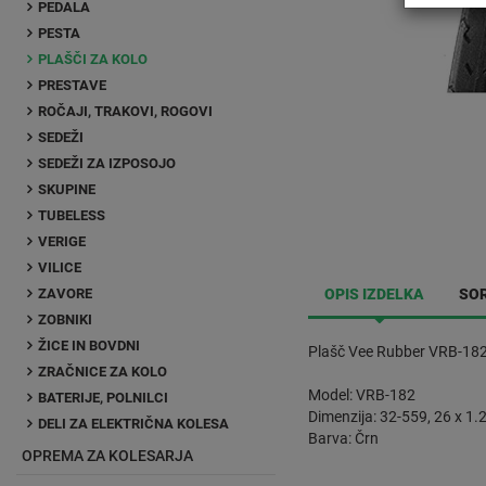
PEDALA
PESTA
PLAŠČI ZA KOLO
PRESTAVE
ROČAJI, TRAKOVI, ROGOVI
SEDEŽI
SEDEŽI ZA IZPOSOJO
SKUPINE
TUBELESS
VERIGE
VILICE
ZAVORE
OPIS IZDELKA
SOR
ZOBNIKI
ŽICE IN BOVDNI
Plašč Vee Rubber VRB-18
ZRAČNICE ZA KOLO
Model: VRB-182
BATERIJE, POLNILCI
Dimenzija: 32-559, 26 x 1.
DELI ZA ELEKTRIČNA KOLESA
Barva: Črn
OPREMA ZA KOLESARJA