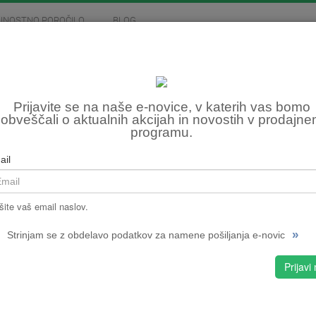
JNOSTNO POROČILO
BLOG
MOTOCIKLIZEM
SKIROJI
FITNES, OSTALO
PLA
Prijavite se na naše e-novice, v katerih vas bomo
obveščali o aktualnih akcijah in novostih v prodajn
programu.
Šifra:
NPMPC
ail
CENA
šite vaš email naslov.
izbran
»
Strinjam se z obdelavo podatkov za namene pošiljanja e-novic
1.25
Prijavi