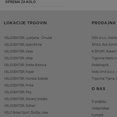
OPREMA ZA KOLO
LOKACIJE TRGOVIN
PRODAJNA
VELOCENTER, Ljubljana - Črnuče
DEN d.o.o., Marib
VELOCENTER, Ajdovščina
ŠPICA, Rok Simči
VELOCENTER, Celje
R ŠPORT, Robert 
VELOCENTER, Idrija
Trgovina Martin K
VELOCENTER, Ilirska Bistrica
Podskrajnik
VELOCENTER, Koper
Moto limit d.o.o.
VELOCENTER, Murska Sobota
Trgovina Tijana, 
VELOCENTER, Pivka
O NAS
VELOCENTER, Ptuj
VELOCENTER, Slovenj Gradec
O podjetju
VELOCENTER, Solkan
Veleprodaja
VELO Bokal Sport, Škofja Loka
Kontakti