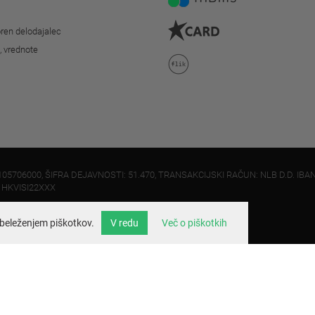
ren delodajalec
o, vrednote
105706000, ŠIFRA DEJAVNOSTI: 51.470, TRANSAKCIJSKI RAČUN: NLB D.D. IBAN
: HKVISI22XXX
beleženjem piškotkov.
V redu
Več o piškotkih
info@velo.si