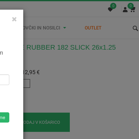
0
0
STREŠNI KOVČKI IN NOSILCI
OUTLET
ŠČ VEE RUBBER 182 SLICK 26x1.25
em
500022502
:
12,95 €
 Z DDV:
12,95 €
1.25
o
 me
DODAJ V KOŠARICO