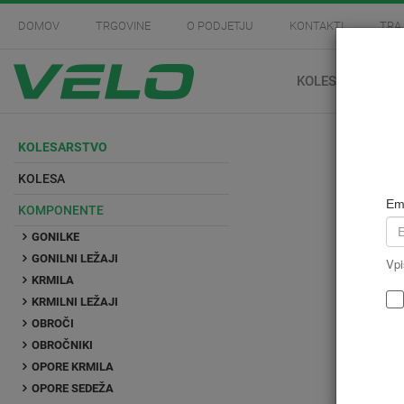
DOMOV
TRGOVINE
O PODJETJU
KONTAKTI
TRA
KOLESARSTVO
KOLESARSTVO
KOLESA
Em
KOMPONENTE
GONILKE
GONILNI LEŽAJI
Vpi
KRMILA
KRMILNI LEŽAJI
OBROČI
OBROČNIKI
OPORE KRMILA
OPORE SEDEŽA