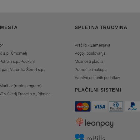
 MESTA
SPLETNA TRGOVINA
or
Vračilo / Zamenjava
č s.p., Črnomelj
Pogoji poslovanja
Potrpin s.p., Podkum
Možnosti plačila
rpan, Veronika Šemrl s.p.,
Pomoč pri nakupu
Varstvo osebnih podatkov
, Maribor (moto program)
PLAČILNI SISTEMI
STN Škerlj Franci s.p., Ribnica