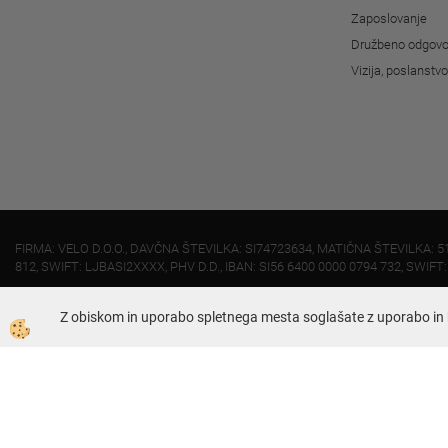
Zaposlovanje
Družbeno odgovo
Vizija, poslanstv
FIRMA: VELO D.O.O., DAVČNA ŠTEVILKA: SI74723634, MATIČNA ŠTEVILKA: 5
812, SWIFT: LJBASI2XXXX, PHV D.D., IBAN: SI56 6400 0000 0794 732, SWIFT
Z obiskom in uporabo spletnega mesta soglašate z uporabo in 
Dunajska 421, 1231 - Ljubljana Črnuče
01 51 95 030 (uprava)