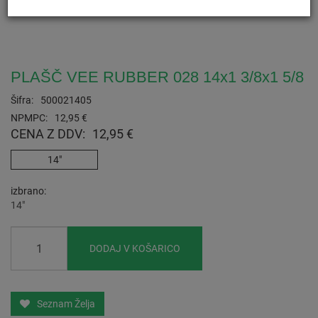
PLAŠČ VEE RUBBER 028 14x1 3/8x1 5/8
Šifra:
500021405
NPMPC:
12,95 €
CENA Z DDV:
12,95 €
14"
izbrano
14"
DODAJ V KOŠARICO
Seznam Želja