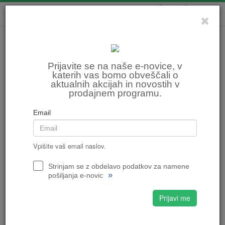
0
0
Prijavite se na naše e-novice, v
katerih vas bomo obveščali o
aktualnih akcijah in novostih v
prodajnem programu.
Email
Vpišite vaš email naslov.
Strinjam se z obdelavo podatkov za namene
»
pošiljanja e-novic
Prijavi me