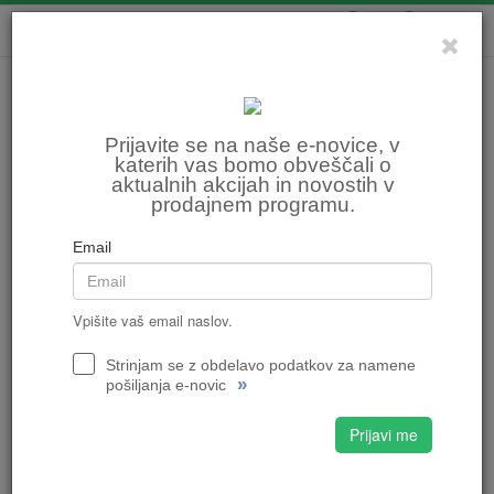
0
0
Prijavite se na naše e-novice, v
katerih vas bomo obveščali o
aktualnih akcijah in novostih v
prodajnem programu.
Email
Vpišite vaš email naslov.
Strinjam se z obdelavo podatkov za namene
»
pošiljanja e-novic
Prijavi me