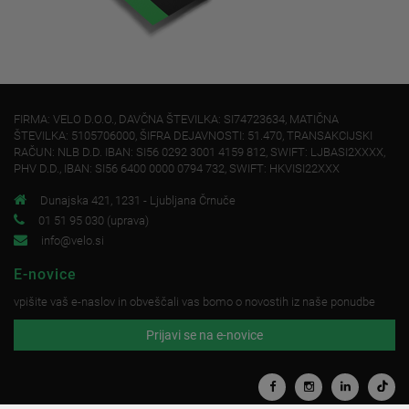
FIRMA: VELO D.O.O., DAVČNA ŠTEVILKA: SI74723634, MATIČNA
ŠTEVILKA: 5105706000, ŠIFRA DEJAVNOSTI: 51.470, TRANSAKCIJSKI
RAČUN: NLB D.D. IBAN: SI56 0292 3001 4159 812, SWIFT: LJBASI2XXXX,
PHV D.D., IBAN: SI56 6400 0000 0794 732, SWIFT: HKVISI22XXX
Dunajska 421, 1231 - Ljubljana Črnuče
01 51 95 030 (uprava)
info@velo.si
E-novice
vpišite vaš e-naslov in obveščali vas bomo o novostih iz naše ponudbe
Prijavi se na e-novice