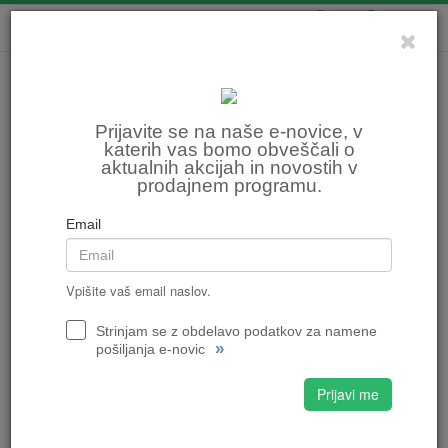
0
0
Prijavite se na naše e-novice, v
katerih vas bomo obveščali o
aktualnih akcijah in novostih v
prodajnem programu.
Email
Vpišite vaš email naslov.
Strinjam se z obdelavo podatkov za namene
»
pošiljanja e-novic
Prijavi me