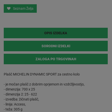
Seznam Želja
OPIS IZDELKA
SORODNI IZDELKI
ZALOGA PO TRGOVINAH
Plašč MICHELIN DYNAMIC SPORT za cestno kolo
- je močan plašč z dobrim oprjemom in vzdržljivostjo,
- dimenzija: 700 x 25
- dimenzija 2: 25 - 622
- izvedba: žičnati plašč,
- linija: Access,
- teža: 305 g