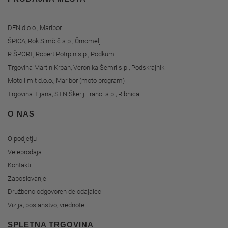
DEN d.o.o., Maribor
ŠPICA, Rok Simčič s.p., Črnomelj
R ŠPORT, Robert Potrpin s.p., Podkum
Trgovina Martin Krpan, Veronika Šemrl s.p., Podskrajnik
Moto limit d.o.o., Maribor (moto program)
Trgovina Tijana, STN Škerlj Franci s.p., Ribnica
O NAS
O podjetju
Veleprodaja
Kontakti
Zaposlovanje
Družbeno odgovoren delodajalec
Vizija, poslanstvo, vrednote
SPLETNA TRGOVINA