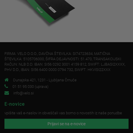
FIRMA: VELO D.O.O., DAVČNA ŠTEVILKA: SI74723634, MATIČNA
ŠTEVILKA: 5105706000, ŠIFRA DEJAVNOSTI: 51.470, TRANSAKCIJSKI
RAČUN: NLB D.D. IBAN: SI56 0292 3001 4159 812, SWIFT: LJBASI2XXXX,
PHV D.D., IBAN: SI56 6400 0000 0794 732, SWIFT: HKVISI22XXX
Dunajska 421, 1231 - Ljubljana Črnuče
01 51 95 030 (uprava)
info@velo.si
E-novice
vpišite vaš e-naslov in obveščali vas bomo o novostih iz naše ponudbe
Prijavi se na e-novice